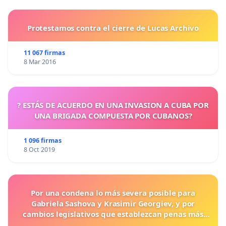
Protestamos contra el cierre de Lucas Archivo
11 067 firmas
8 Mar 2016
? ESTÁS DE ACUERDO EN UNA INVASION A CUBA POR
UNA BRIGADA COMPUESTA POR CUBANOS?
1 096 firmas
8 Oct 2019
Por una condena lo más severa posible para
Gabriela Sashova y Krasimir Georgiev, y por
cambios legislativos que establezcan penas más
duras para los crímenes cometidos contra los