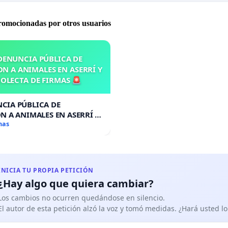
promocionadas por otros usuarios
DENUNCIA PÚBLICA DE
N A ANIMALES EN ASERRÍ Y
OLECTA DE FIRMAS 🚨
CIA PÚBLICA DE
N A ANIMALES EN ASERRÍ Y
A DE FIRMAS 🚨
mas
INICIA TU PROPIA PETICIÓN
¿Hay algo que quiera cambiar?
Los cambios no ocurren quedándose en silencio.
El autor de esta petición alzó la voz y tomó medidas. ¿Hará usted 