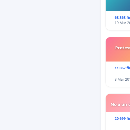
68 363 f
19 Mar 2
Protes
11 067 f
8 Mar 20
No a un d
20 699 f