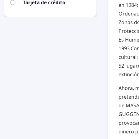
Tarjeta de crédito
en 1984;
Ordenaci
Zonas de
Protecci
Es Humed
1993.Con
cultural:
52 lugar
extinció
Ahora, m
pretende
de MASAS
GUGGENH
provocan
dinero p