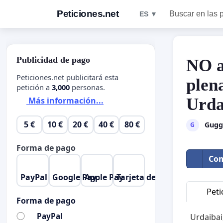
Peticiones.net
Buscar en las 
ES ▼
Publicidad de pago
NO a
Peticiones.net publicitará esta
plen
petición a
3,000
personas.
Urda
Más información...
5 €
10 €
20 €
40 €
80 €
Gugg
G
Forma de pago
Com
PayPal
Google Pay
Apple Pay
Tarjeta de crédito
Peti
Forma de pago
PayPal
Urdaibai