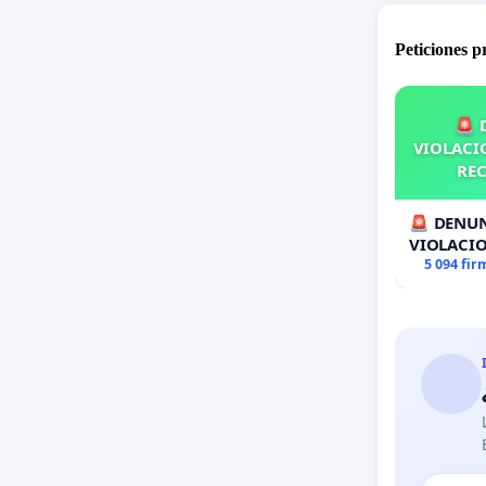
Peticiones 
🚨 
VIOLACIO
REC
🚨 DENUN
VIOLACIO
RECOLECT
5 094 fir