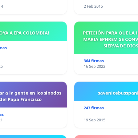
14
2 Feb 2015
OYA A EPA COLOMBIA!
PETICIÓN PARA QUE LA
MARÍA EPHREM SE CONV
SIERVA DE DIO
rmas
364 firmas
25
16 Sep 2022
ar a la gente en los sínodos
savenicebusspan
del Papa Francisco
247 firmas
as
21
19 Sep 2015