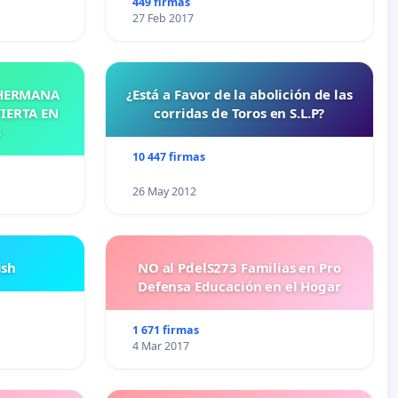
449 firmas
27 Feb 2017
 HERMANA
¿Está a Favor de la abolición de las
IERTA EN
corridas de Toros en S.L.P?
S
10 447 firmas
26 May 2012
ish
NO al PdelS273 Familias en Pro
Defensa Educación en el Hogar
1 671 firmas
4 Mar 2017