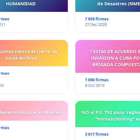
HUMANIDAD
de Desastres (NM
irmas
7 858 firmas
011
27 Dec 2020
tamos contra el cierre de
? ESTÁS DE ACUERDO 
Lucas Archivo
INVASION A CUBA P
BRIGADA COMPUEST
CUBANOS?
irmas
1 096 firmas
16
8 Oct 2019
esierto musical en Basilea!
NO al P.S. 793 para 'regl
"homeschooling" e
irmas
3 817 firmas