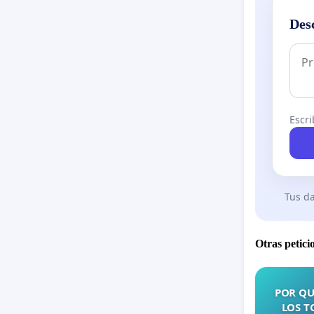
Des
Escri
Tus da
Otras petici
POR QU
LOS T