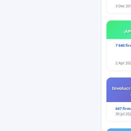
3 Dec 20
¡AP
7 640 fi
2 Apr 20
Involucr
647 firm
30 Jul 20