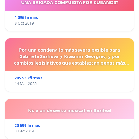
UNA BRIGADA COMPUESTA POR CUBANOS?
1 096 firmas
8 Oct 2019
Por una condena lo más severa posible para
Gabriela Sashova y Krasimir Georgiev, y por
cambios legislativos que establezcan penas más
duras para los crímenes cometidos contra los
animales.
205 523 firmas
14 Mar 2025
No a un desierto musical en Basilea!
20 699 firmas
3 Dec 2014