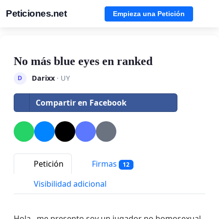
Peticiones.net
Empieza una Petición
No más blue eyes en ranked
Darixx
· UY
D
Compartir en Facebook
Petición
Firmas
12
Visibilidad adicional
Hola , me presento soy un jugador no homosexual