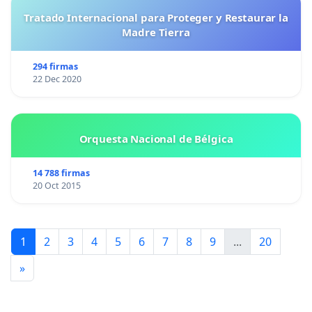
Tratado Internacional para Proteger y Restaurar la
Madre Tierra
294 firmas
22 Dec 2020
Orquesta Nacional de Bélgica
14 788 firmas
20 Oct 2015
1
2
3
4
5
6
7
8
9
...
20
»