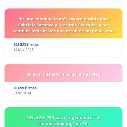
Por una condena lo más severa posible para
Gabriela Sashova y Krasimir Georgiev, y por
cambios legislativos que establezcan penas más
duras para los crímenes cometidos contra los
animales.
205 523 firmas
14 Mar 2025
No a un desierto musical en Basilea!
20 699 firmas
3 Dec 2014
NO al P.S. 793 para 'reglamentar' el
"homeschooling" en PR!