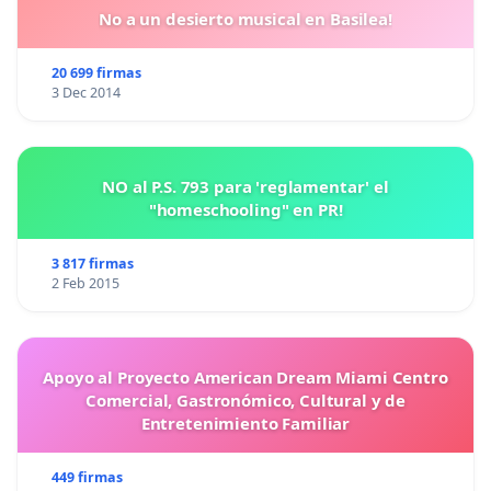
No a un desierto musical en Basilea!
20 699 firmas
3 Dec 2014
NO al P.S. 793 para 'reglamentar' el
"homeschooling" en PR!
3 817 firmas
2 Feb 2015
Apoyo al Proyecto American Dream Miami Centro
Comercial, Gastronómico, Cultural y de
Entretenimiento Familiar
449 firmas