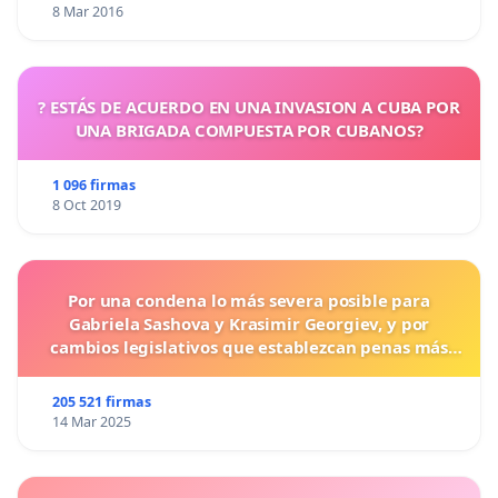
8 Mar 2016
? ESTÁS DE ACUERDO EN UNA INVASION A CUBA POR
UNA BRIGADA COMPUESTA POR CUBANOS?
1 096 firmas
8 Oct 2019
Por una condena lo más severa posible para
Gabriela Sashova y Krasimir Georgiev, y por
cambios legislativos que establezcan penas más
duras para los crímenes cometidos contra los
animales.
205 521 firmas
14 Mar 2025