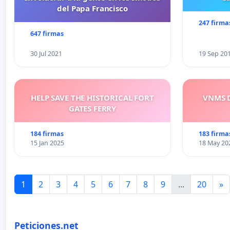
del Papa Francisco
247 firma
647 firmas
30 Jul 2021
19 Sep 20
HELP SAVE THE HISTORICAL FORT
VNMS D
GATES FERRY
184 firmas
183 firma
15 Jan 2025
18 May 20
1
2
3
4
5
6
7
8
9
...
20
»
Peticiones.net