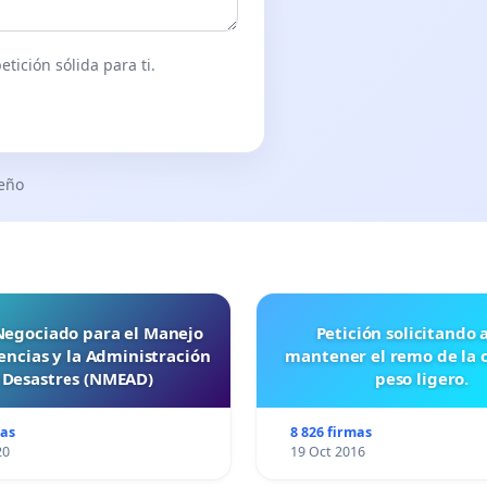
tición sólida para ti.
seño
 Negociado para el Manejo
Petición solicitando a FISA
ncias y la Administración
mantener el remo de la 
 Desastres (NMEAD)
peso ligero.
mas
8 826 firmas
20
19 Oct 2016