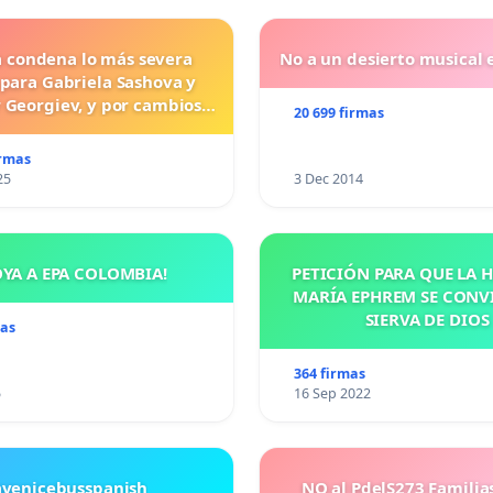
a condena lo más severa
No a un desierto musical e
 para Gabriela Sashova y
 Georgiev, y por cambios
20 699 firmas
vos que establezcan penas
uras para los crímenes
irmas
os contra los animales.
25
3 Dec 2014
OYA A EPA COLOMBIA!
PETICIÓN PARA QUE LA
MARÍA EPHREM SE CONV
SIERVA DE DIOS
mas
364 firmas
5
16 Sep 2022
avenicebusspanish
NO al PdelS273 Familia