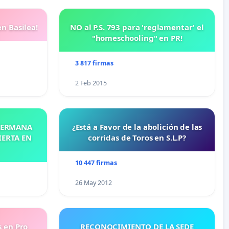
n Basilea!
NO al P.S. 793 para 'reglamentar' el
"homeschooling" en PR!
3 817 firmas
2 Feb 2015
 HERMANA
¿Está a Favor de la abolición de las
IERTA EN
corridas de Toros en S.L.P?
10 447 firmas
26 May 2012
s en Pro
RECONOCIMIENTO DE LA SEDE