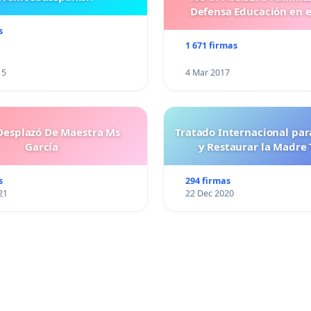
Defensa Educación en e
s
1 671 firmas
15
4 Mar 2017
esplazó De Maestra Ms
Tratado Internacional par
García
y Restaurar la Madre 
s
294 firmas
21
22 Dec 2020