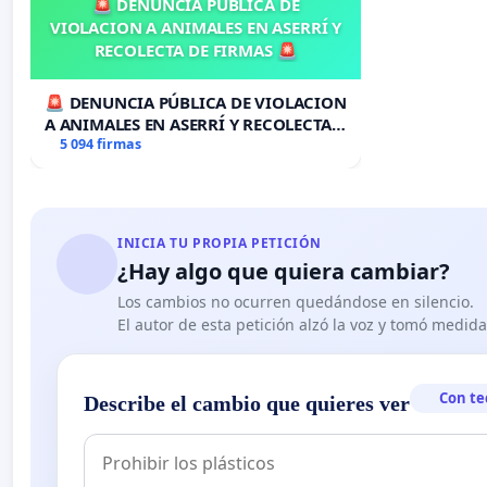
🚨 DENUNCIA PÚBLICA DE
VIOLACION A ANIMALES EN ASERRÍ Y
RECOLECTA DE FIRMAS 🚨
🚨 DENUNCIA PÚBLICA DE VIOLACION
A ANIMALES EN ASERRÍ Y RECOLECTA
DE FIRMAS 🚨
5 094 firmas
INICIA TU PROPIA PETICIÓN
¿Hay algo que quiera cambiar?
Los cambios no ocurren quedándose en silencio.
El autor de esta petición alzó la voz y tomó medid
Con te
Describe el cambio que quieres ver