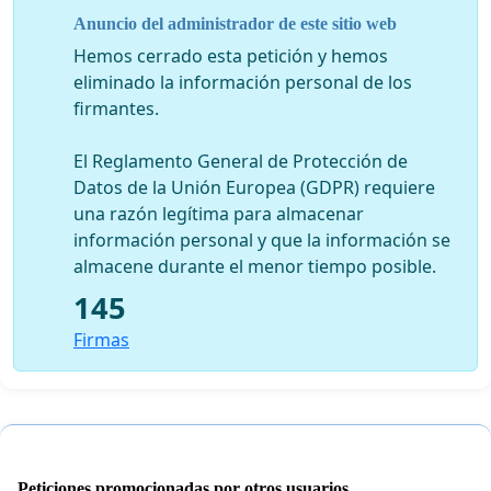
dentro de nuestra fuerza política, pero todos
Anuncio del administrador de este sitio web
pensamos que es a partir de esta construcción
Hemos cerrado esta petición y hemos
programática y no de una danza de candidaturas que
eliminado la información personal de los
podremos llegar a elaborar las mejores propuestas
firmantes.
para propender, como quería Artigas, a la pública
felicidad.
El Reglamento General de Protección de
Mayo 2013
Datos de la Unión Europea (GDPR) requiere
una razón legítima para almacenar
información personal y que la información se
almacene durante el menor tiempo posible.
145
Firmas
Peticiones promocionadas por otros usuarios