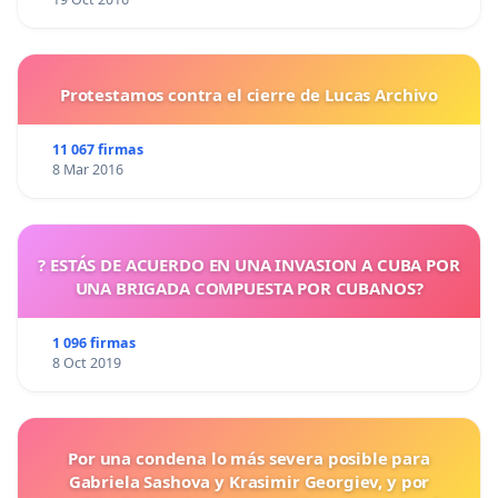
Protestamos contra el cierre de Lucas Archivo
11 067 firmas
8 Mar 2016
? ESTÁS DE ACUERDO EN UNA INVASION A CUBA POR
UNA BRIGADA COMPUESTA POR CUBANOS?
1 096 firmas
8 Oct 2019
Por una condena lo más severa posible para
Gabriela Sashova y Krasimir Georgiev, y por