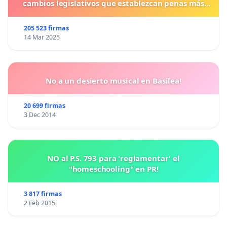
cambios legislativos que establezcan penas más
duras para los crímenes cometidos contra los
animales.
205 523 firmas
14 Mar 2025
No a un desierto musical en Basilea!
20 699 firmas
3 Dec 2014
NO al P.S. 793 para 'reglamentar' el
"homeschooling" en PR!
3 817 firmas
2 Feb 2015