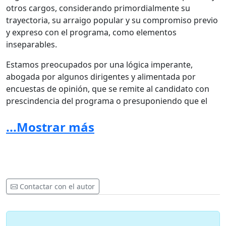
otros cargos, considerando primordialmente su
trayectoria, su arraigo popular y su compromiso previo
y expreso con el programa, como elementos
inseparables.
Estamos preocupados por una lógica imperante,
abogada por algunos dirigentes y alimentada por
encuestas de opinión, que se remite al candidato con
prescindencia del programa o presuponiendo que el
programa será “a la medida” del candidato. También lo
...Mostrar más
estamos por algunas versiones que indican que el
programa debe ser muy genérico, o que lo que
apruebe el Congreso del Frente Amplio luego se vea
subsumido a un Plan de Gobierno que se aprueba
entre muy pocos.
Contactar con el autor
Algunos de los que firmamos esta declaración
promovida por frenteamplistas de base, somos no
sectorizados y otros pertenecemos a distintos sectores