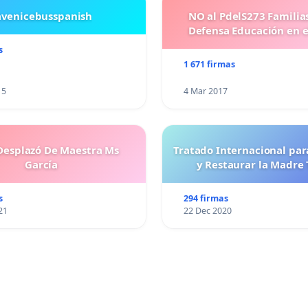
avenicebusspanish
NO al PdelS273 Familia
Defensa Educación en e
s
1 671 firmas
15
4 Mar 2017
esplazó De Maestra Ms
Tratado Internacional par
García
y Restaurar la Madre 
s
294 firmas
21
22 Dec 2020