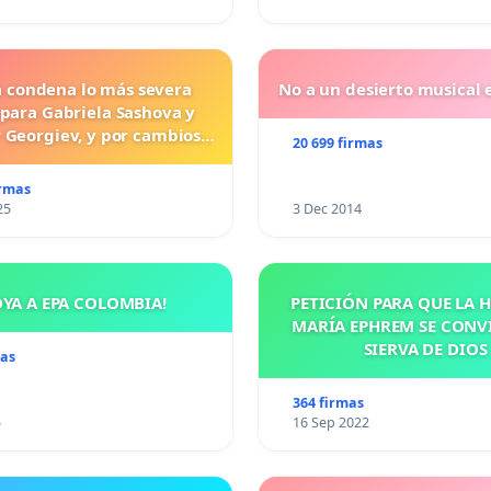
a condena lo más severa
No a un desierto musical e
 para Gabriela Sashova y
 Georgiev, y por cambios
20 699 firmas
vos que establezcan penas
uras para los crímenes
irmas
os contra los animales.
25
3 Dec 2014
OYA A EPA COLOMBIA!
PETICIÓN PARA QUE LA
MARÍA EPHREM SE CONV
SIERVA DE DIOS
mas
364 firmas
5
16 Sep 2022