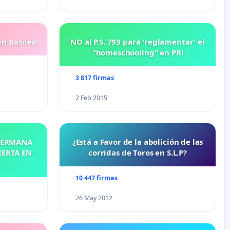
n Basilea!
NO al P.S. 793 para 'reglamentar' el
"homeschooling" en PR!
3 817 firmas
2 Feb 2015
 HERMANA
¿Está a Favor de la abolición de las
IERTA EN
corridas de Toros en S.L.P?
10 447 firmas
26 May 2012