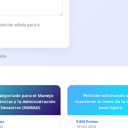
tición sólida para ti.
seño
 Negociado para el Manejo
Petición solicitando a FISA
ncias y la Administración
mantener el remo de la 
 Desastres (NMEAD)
peso ligero.
mas
8 826 firmas
20
19 Oct 2016