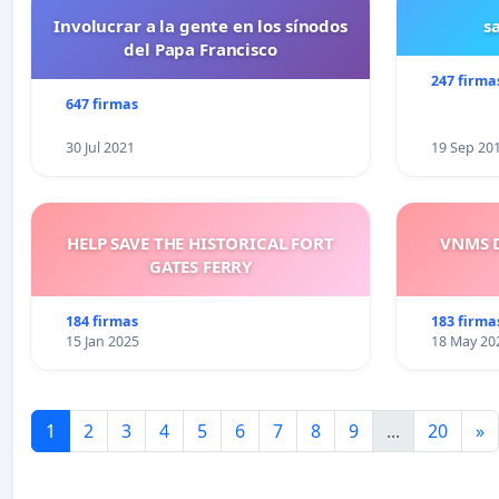
Involucrar a la gente en los sínodos
s
del Papa Francisco
247 firma
647 firmas
30 Jul 2021
19 Sep 20
HELP SAVE THE HISTORICAL FORT
VNMS D
GATES FERRY
184 firmas
183 firma
15 Jan 2025
18 May 20
1
2
3
4
5
6
7
8
9
...
20
»