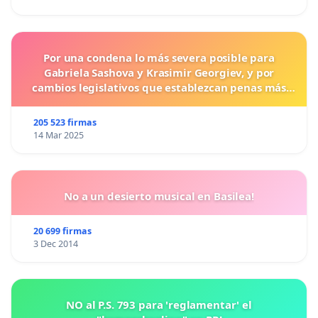
Por una condena lo más severa posible para
Gabriela Sashova y Krasimir Georgiev, y por
cambios legislativos que establezcan penas más
duras para los crímenes cometidos contra los
animales.
205 523 firmas
14 Mar 2025
No a un desierto musical en Basilea!
20 699 firmas
3 Dec 2014
NO al P.S. 793 para 'reglamentar' el