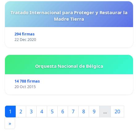
Tratado Internacional para Proteger y Restaurar la
Madre Tierra
294 firmas
22 Dec 2020
Orquesta Nacional de Bélgica
14 788 firmas
20 Oct 2015
1
2
3
4
5
6
7
8
9
...
20
»