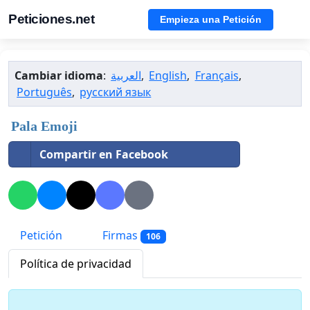
Peticiones.net
Empieza una Petición
Cambiar idioma
:
العربية
,
English
,
Français
,
Português
,
русский язык
Pala Emoji
Compartir en Facebook
Petición
Firmas
106
Política de privacidad