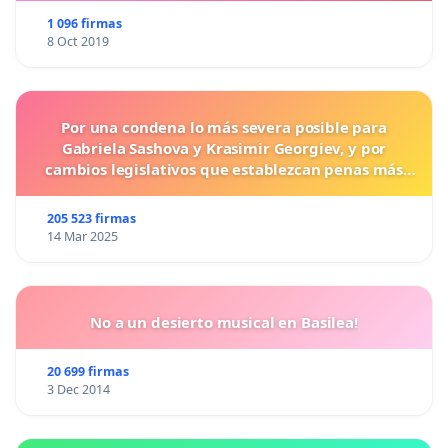
1 096 firmas
8 Oct 2019
Por una condena lo más severa posible para
Gabriela Sashova y Krasimir Georgiev, y por
cambios legislativos que establezcan penas más
duras para los crímenes cometidos contra los
animales.
205 523 firmas
14 Mar 2025
No a un desierto musical en Basilea!
20 699 firmas
3 Dec 2014