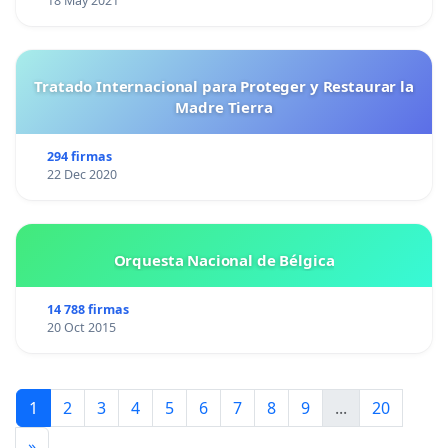
18 May 2021
Tratado Internacional para Proteger y Restaurar la
Madre Tierra
294 firmas
22 Dec 2020
Orquesta Nacional de Bélgica
14 788 firmas
20 Oct 2015
1
2
3
4
5
6
7
8
9
...
20
»