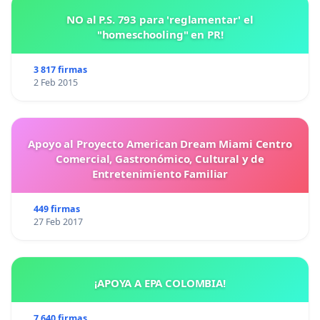
NO al P.S. 793 para 'reglamentar' el
"homeschooling" en PR!
3 817 firmas
2 Feb 2015
Apoyo al Proyecto American Dream Miami Centro
Comercial, Gastronómico, Cultural y de
Entretenimiento Familiar
449 firmas
27 Feb 2017
¡APOYA A EPA COLOMBIA!
7 640 firmas