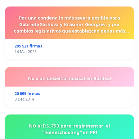
Por una condena lo más severa posible para
Gabriela Sashova y Krasimir Georgiev, y por
cambios legislativos que establezcan penas más
duras para los crímenes cometidos contra los
animales.
205 521 firmas
14 Mar 2025
No a un desierto musical en Basilea!
20 699 firmas
3 Dec 2014
NO al P.S. 793 para 'reglamentar' el
"homeschooling" en PR!