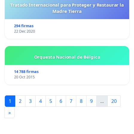
Tratado Internacional para Proteger y Restaurar la
Madre Tierra
294 firmas
22 Dec 2020
Orquesta Nacional de Bélgica
14 788 firmas
20 Oct 2015
1
2
3
4
5
6
7
8
9
...
20
»