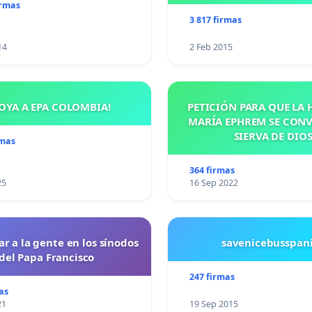
irmas
3 817 firmas
14
2 Feb 2015
OYA A EPA COLOMBIA!
PETICIÓN PARA QUE LA
MARÍA EPHREM SE CONV
SIERVA DE DIO
rmas
364 firmas
25
16 Sep 2022
ar a la gente en los sínodos
savenicebusspan
del Papa Francisco
247 firmas
as
21
19 Sep 2015