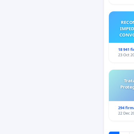
RECO
IMPED
CONVO
18 941 f
23 Oct 2
Trat
Prote
294 firm
22 Dec 2