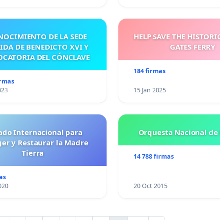
NOCIMIENTO DE LA SEDE
HELP SAVE THE HISTORI
IDA DE BENEDICTO XVI Y
GATES FERRY
CATORIA DEL CÓNCLAVE
184 firmas
irmas
023
15 Jan 2025
ado Internacional para
Orquesta Nacional de 
ger y Restaurar la Madre
Tierra
14 788 firmas
as
020
20 Oct 2015