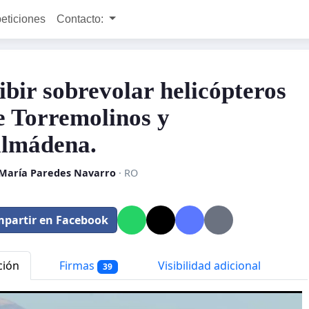
peticiones
Contacto:
ibir sobrevolar helicópteros
e Torremolinos y
lmádena.
 María Paredes Navarro
· RO
partir en Facebook
ción
Firmas
Visibilidad adicional
39