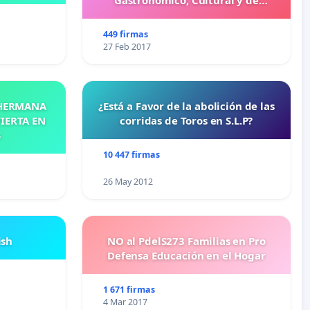
Entretenimiento Familiar
449 firmas
27 Feb 2017
 HERMANA
¿Está a Favor de la abolición de las
IERTA EN
corridas de Toros en S.L.P?
S
10 447 firmas
26 May 2012
ish
NO al PdelS273 Familias en Pro
Defensa Educación en el Hogar
1 671 firmas
4 Mar 2017