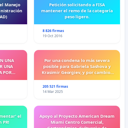
 el Manejo
Petición solicitando a FISA
nistración
mantener el remo de la categoría
EAD)
peso ligero.
8 826 firmas
19 Oct 2016
EN UNA
Por una condena lo más severa
OR UNA
posible para Gabriela Sashova y
A POR
Krasimir Georgiev, y por cambios
legislativos que establezcan penas
más duras para los crímenes
205 521 firmas
cometidos contra los animales.
14 Mar 2025
amentar' el
Apoyo al Proyecto American Dream
n PR!
Miami Centro Comercial,
Gastronómico, Cultural y de