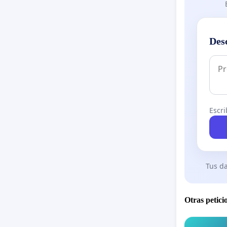
Des
Escri
Tus da
Otras petici