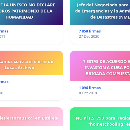
E LA UNESCO NO DECLARE
Jefe del Negociado para
OROS PATRIMONIO DE LA
de Emergencias y la Admi
HUMANIDAD
de Desastres (NM
irmas
7 858 firmas
011
27 Dec 2020
tamos contra el cierre de
? ESTÁS DE ACUERDO 
Lucas Archivo
INVASION A CUBA P
BRIGADA COMPUEST
CUBANOS?
irmas
1 096 firmas
16
8 Oct 2019
esierto musical en Basilea!
NO al P.S. 793 para 'regl
"homeschooling" e