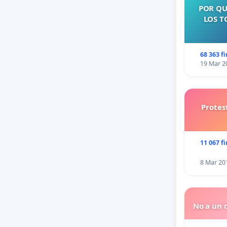
POR QU
LOS T
68 363 f
19 Mar 2
Protes
11 067 f
8 Mar 20
No a un d