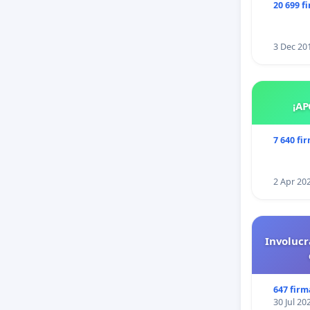
20 699 f
3 Dec 20
¡AP
7 640 fi
2 Apr 20
Involucr
647 firm
30 Jul 20