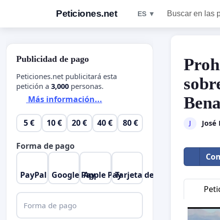
Peticiones.net
Buscar en las 
ES ▼
Publicidad de pago
Proh
Peticiones.net publicitará esta
sobr
petición a
3,000
personas.
Bena
Más información...
5 €
10 €
20 €
40 €
80 €
José
J
Forma de pago
Com
PayPal
Google Pay
Apple Pay
Tarjeta de crédito
Peti
Forma de pago