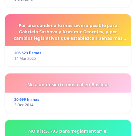
Por una condena lo más severa posible para
Gabriela Sashova y Krasimir Georgiev, y por
cambios legislativos que establezcan penas más
duras para los crímenes cometidos contra los
animales.
205 523 firmas
14 Mar 2025
No a un desierto musical en Basilea!
20 699 firmas
3 Dec 2014
NO al P.S. 793 para 'reglamentar' el