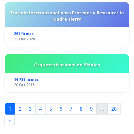
Tratado Internacional para Proteger y Restaurar la
Madre Tierra
294 firmas
22 Dec 2020
Orquesta Nacional de Bélgica
14 788 firmas
20 Oct 2015
1
2
3
4
5
6
7
8
9
...
20
»