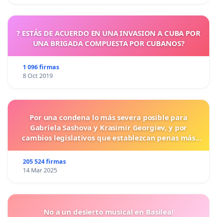
? ESTÁS DE ACUERDO EN UNA INVASION A CUBA POR
UNA BRIGADA COMPUESTA POR CUBANOS?
1 096 firmas
8 Oct 2019
Por una condena lo más severa posible para
Gabriela Sashova y Krasimir Georgiev, y por
cambios legislativos que establezcan penas más
duras para los crímenes cometidos contra los
animales.
205 524 firmas
14 Mar 2025
No a un desierto musical en Basilea!