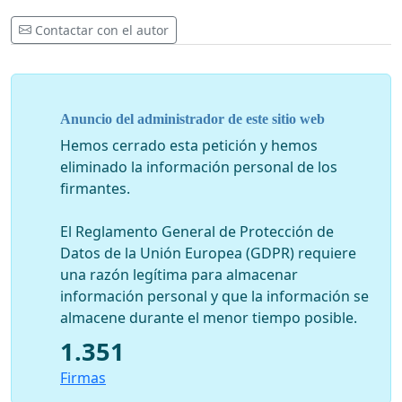
Derechos Humanos, contra el abuso perpetrado por las
Contactar con el autor
autoridades rumanas.
Me gustaría aprovechar esta oportunidad para hacer
Anuncio del administrador de este sitio web
hincapié en que Gregorian Bivolaru NO ha realizado de
Hemos cerrado esta petición y hemos
ninguna manera algún requisito por el cual debería ser
eliminado la información personal de los
incluido en la lista de Europol.. Los policías Enfast en
firmantes.
Rumania, simplemente forzaron los cargos contra
Gregorian Bivolaru, haciendo un grave abuso en lo que
El Reglamento General de Protección de
respecta a su derecho institucional para utilizar el sitio
Datos de la Unión Europea (GDPR) requiere
Europol.
una razón legítima para almacenar
información personal y que la información se
almacene durante el menor tiempo posible.
También me gustaría recordar a todos de la existencia
1.351
de la más reciente decisión de la Corte, emitida por el
Tribunal en Cluj en febrero de 2015. En concreto, tras el
Firmas
ensayo de los fiscales a Gregorian Bivolaru por tráfico