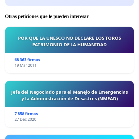
También estoy seguro de que el personal jurídico
europeo colocará sanciones contra las autoridades de
Otras peticiones que le pueden interesar
Bucarest por la forma en que hicieron uso de los
instrumentos europeos (como Enfast y Europol) con el
fin de cometer acciones abusivas muy agravadas, que
POR QUE LA UNESCO NO DECLARE LOS TOROS
son incompatibles con las normas de un estado
PATRIMONIO DE LA HUMANIDAD
miembro de la Unión Europea.
68 363 firmas
19 Mar 2011
Para obtener más información,
visite
http://yogaesoteric.net/content.aspx?
lang=EN&item=0
Jefe del Negociado para el Manejo de Emergencias
y la Administración de Desastres (NMEAD)
7 858 firmas
27 Dec 2020