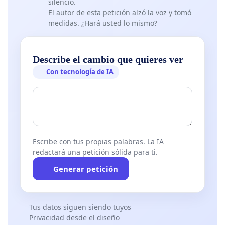
silencio.
del régimen comunista, sin pensamiento crítico de la
El autor de esta petición alzó la voz y tomó
cuestión. En estos días, al igual que en 2004, ningún
medidas. ¿Hará usted lo mismo?
periodista rumano ha tenido el valor de apuntar a la
verdad, que una vez más es la prueba del hecho de que
los medios de comunicación de masas en Rumania son
Describe el cambio que quieres ver
totalmente sometidos
para alguien más.
Con tecnología de IA
Estoy totalmente seguro de que las instituciones de
línea europea, y especialmente aquellos en Francia,
descubrirán el fraude perpetrado por las autoridades
de Rumania! Creo firmemente que los magistrados
Escribe con tus propias palabras. La IA
franceses liberarán a Gregorian Bivolaru de inmediato,
redactará una petición sólida para ti.
respetando así los derechos fundamentales que el Sr.
Generar petición
Bivolaru tiene derecho, en conformidad con los
tratados internacionales.
Tus datos siguen siendo tuyos
Privacidad desde el diseño