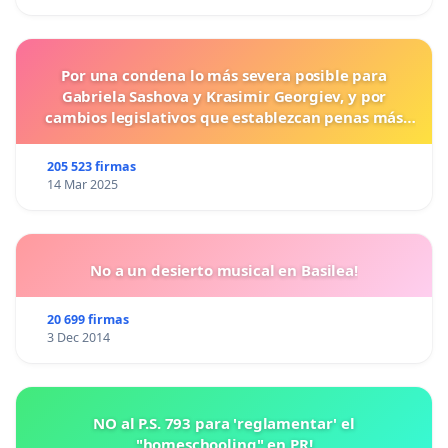
Por una condena lo más severa posible para
Gabriela Sashova y Krasimir Georgiev, y por
cambios legislativos que establezcan penas más
duras para los crímenes cometidos contra los
animales.
205 523 firmas
14 Mar 2025
No a un desierto musical en Basilea!
20 699 firmas
3 Dec 2014
NO al P.S. 793 para 'reglamentar' el
"homeschooling" en PR!