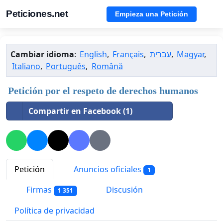
Peticiones.net
Empieza una Petición
Cambiar idioma
:
English
,
Français
,
עברית
,
Magyar
,
Italiano
,
Português
,
Română
Petición por el respeto de derechos humanos
Compartir en Facebook (1)
Petición
Anuncios oficiales
1
Firmas
Discusión
1 351
Política de privacidad