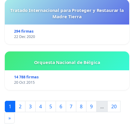
Tratado Internacional para Proteger y Restaurar la
Madre Tierra
294 firmas
22 Dec 2020
Orquesta Nacional de Bélgica
14 788 firmas
20 Oct 2015
1
2
3
4
5
6
7
8
9
...
20
»