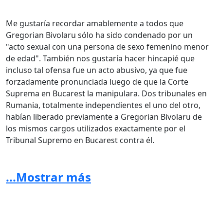
Me gustaría recordar amablemente a todos que
Gregorian Bivolaru sólo ha sido condenado por un
"acto sexual con una persona de sexo femenino menor
de edad". También nos gustaría hacer hincapié que
incluso tal ofensa fue un acto abusivo, ya que fue
forzadamente pronunciada luego de que la Corte
Suprema en Bucarest la manipulara.
Dos tribunales en
Rumania, totalmente independientes el uno del otro,
habían liberado previamente a Gregorian Bivolaru de
los mismos cargos utilizados exactamente por el
Tribunal Supremo en Bucarest contra él.
...Mostrar más
También es muy significativo el hecho de que la llamada
víctima negó continuamente haber tenido una relación
sexual con Gregorian Bivolaru. La supuesta "víctima"
presentó una demanda ante el Tribunal Europeo de