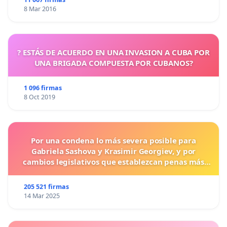
8 Mar 2016
? ESTÁS DE ACUERDO EN UNA INVASION A CUBA POR
UNA BRIGADA COMPUESTA POR CUBANOS?
1 096 firmas
8 Oct 2019
Por una condena lo más severa posible para
Gabriela Sashova y Krasimir Georgiev, y por
cambios legislativos que establezcan penas más
duras para los crímenes cometidos contra los
animales.
205 521 firmas
14 Mar 2025