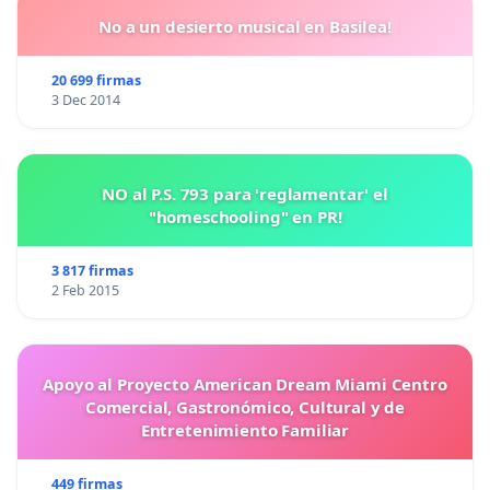
No a un desierto musical en Basilea!
20 699 firmas
3 Dec 2014
NO al P.S. 793 para 'reglamentar' el
"homeschooling" en PR!
3 817 firmas
2 Feb 2015
Apoyo al Proyecto American Dream Miami Centro
Comercial, Gastronómico, Cultural y de
Entretenimiento Familiar
449 firmas