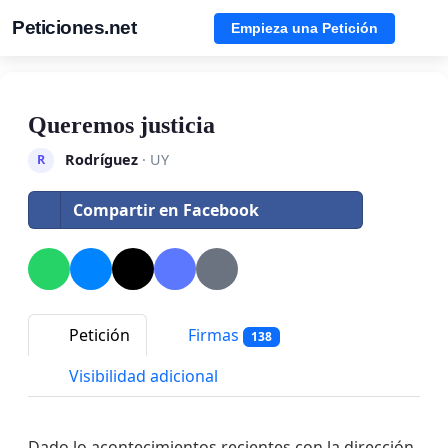
Peticiones.net
Empieza una Petición
Queremos justicia
Rodríguez
· UY
R
Compartir en Facebook
Petición
Firmas
138
Visibilidad adicional
Dado lo acontecimientos recientes con la dirección