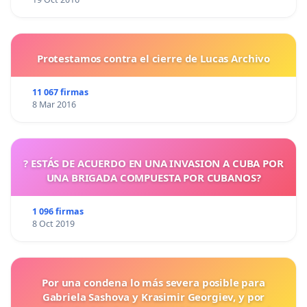
Protestamos contra el cierre de Lucas Archivo
11 067 firmas
8 Mar 2016
? ESTÁS DE ACUERDO EN UNA INVASION A CUBA POR
UNA BRIGADA COMPUESTA POR CUBANOS?
1 096 firmas
8 Oct 2019
Por una condena lo más severa posible para
Gabriela Sashova y Krasimir Georgiev, y por