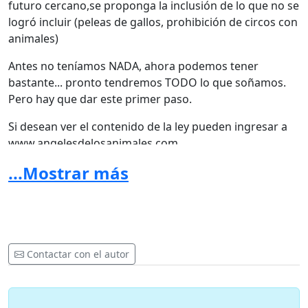
futuro cercano,se proponga la inclusión de lo que no se
logró incluir (peleas de gallos, prohibición de circos con
animales)
Antes no teníamos NADA, ahora podemos tener
bastante... pronto tendremos TODO lo que soñamos.
Pero hay que dar este primer paso.
Si desean ver el contenido de la ley pueden ingresar a
www.angelesdelosanimales.com
...Mostrar más
Debemos unirnos a la campaña de solicitud de firma al
Presidente que se está dando en twitter. Pueden seguir
a @angelesanimales @patasypies
Contactar con el autor
ENVIEN ESTO A TODO PANAMA Y LATINOAMERICA para
que se vea el apoyo internacional que tiene esta ley!
TENEMOS POCO TIEMPO!