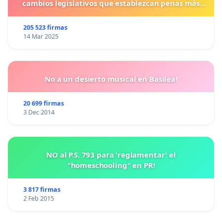
cambios legislativos que establezcan penas más
duras para los crímenes cometidos contra los
animales.
205 523 firmas
14 Mar 2025
No a un desierto musical en Basilea!
20 699 firmas
3 Dec 2014
NO al P.S. 793 para 'reglamentar' el
"homeschooling" en PR!
3 817 firmas
2 Feb 2015