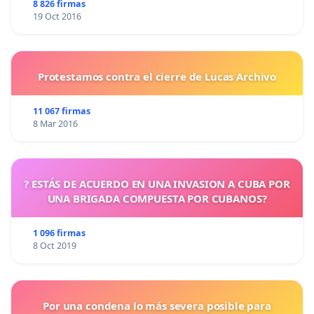
8 826 firmas
19 Oct 2016
Protestamos contra el cierre de Lucas Archivo
11 067 firmas
8 Mar 2016
? ESTÁS DE ACUERDO EN UNA INVASION A CUBA POR
UNA BRIGADA COMPUESTA POR CUBANOS?
1 096 firmas
8 Oct 2019
Por una condena lo más severa posible para