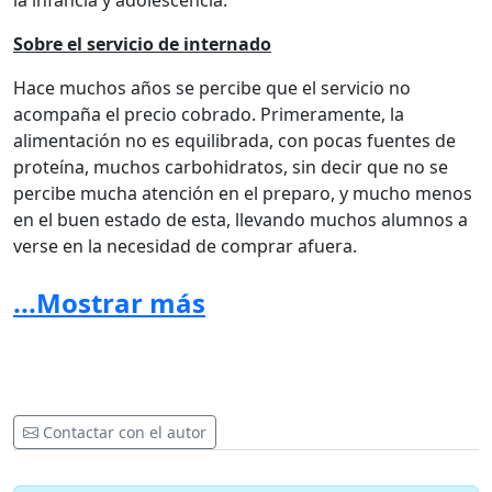
la infancia y adolescencia.
Sobre el servicio de internado
Hace muchos años se percibe que el servicio no
acompaña el precio cobrado. Primeramente, la
alimentación no es equilibrada, con pocas fuentes de
proteína, muchos carbohidratos, sin decir que no se
percibe mucha atención en el preparo, y mucho menos
en el buen estado de esta, llevando muchos alumnos a
verse en la necesidad de comprar afuera.
La higiene de los hogares, electricidad y servicio de
...Mostrar más
internet es lamentable. El servicio de lavadero, donde
las secadoras te queman la ropa, o esta se pierde.
Además, los alumnos tienen que estar a partir de las 6
de la mañana despiertos en una fila -ya sea con sol o
lluvia- para tener la oportunidad de lavar su ropa.
Contactar con el autor
Consideramos que esto no es culpa del personal de
Lavadero, ya que muchos alumnos internos hacen