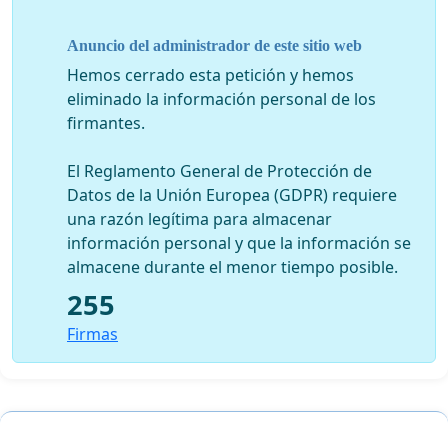
reclamos desde el 2017 (además de una petición hecha
en 2019), y no se ha visto una mejoría. De las 10
Anuncio del administrador de este sitio web
máquinas lavadoras, solo funciona la mitad como
Hemos cerrado esta petición y hemos
debería y no son suficientes para abastecer la gran
eliminado la información personal de los
cantidad de internos que tiene la Universidad.
firmantes.
Esperamos no solamente una respuesta, pero una
solución para los problemas e inquietudes planteadas
El Reglamento General de Protección de
en esta petición.
Datos de la Unión Europea (GDPR) requiere
una razón legítima para almacenar
Cordiales saludos,
información personal y que la información se
almacene durante el menor tiempo posible.
Estudiantes de la Universidad Adventista del Plata.
Libertador San Martín, Entre Ríos. 22/04/2021
255
Firmas
Link de la petición de 2019
https://www.peticiones.net/mejorias_en_el_lavadero