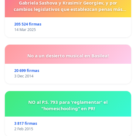
Gabriela Sashova y Krasimir Georgiev, y por
cambios legislativos que establezcan penas más
duras para los crímenes cometidos contra los
animales.
205 524 firmas
14 Mar 2025
No a un desierto musical en Basilea!
20 699 firmas
3 Dec 2014
NO al P.S. 793 para 'reglamentar' el
"homeschooling" en PR!
3 817 firmas
2 Feb 2015