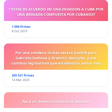
? ESTÁS DE ACUERDO EN UNA INVASION A CUBA POR
UNA BRIGADA COMPUESTA POR CUBANOS?
1 096 firmas
8 Oct 2019
Por una condena lo más severa posible para
Gabriela Sashova y Krasimir Georgiev, y por
cambios legislativos que establezcan penas más
duras para los crímenes cometidos contra los
animales.
205 521 firmas
14 Mar 2025
No a un desierto musical en Basilea!