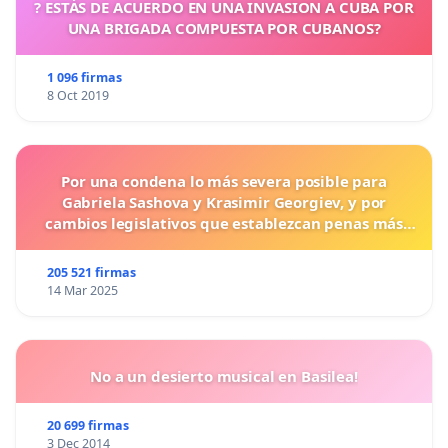
? ESTÁS DE ACUERDO EN UNA INVASION A CUBA POR
UNA BRIGADA COMPUESTA POR CUBANOS?
1 096 firmas
8 Oct 2019
Por una condena lo más severa posible para
Gabriela Sashova y Krasimir Georgiev, y por
cambios legislativos que establezcan penas más
duras para los crímenes cometidos contra los
animales.
205 521 firmas
14 Mar 2025
No a un desierto musical en Basilea!
20 699 firmas
3 Dec 2014