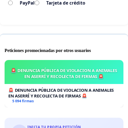
semanas pase a visitar al animal y cada un medio
PayPal
Tarjeta de crédito
año, se le hagan chequeos generales para verificar
el estado de salud.
Pedimos y exigimos que se cumplan las leyes de
maltrato animal.
Peticiones promocionadas por otros usuarios
Ley huellas y ley 14.346 que cubren y protegen los
🚨 DENUNCIA PÚBLICA DE VIOLACION A ANIMALES
derechos de seres indefensos.
EN ASERRÍ Y RECOLECTA DE FIRMAS 🚨
🚨 DENUNCIA PÚBLICA DE VIOLACION A ANIMALES
EN ASERRÍ Y RECOLECTA DE FIRMAS 🚨
5 094 firmas
INICIA TU PROPIA PETICIÓN