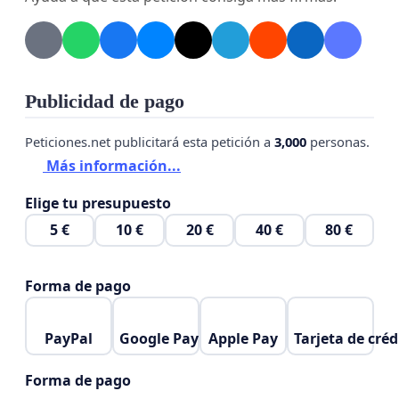
sueldo, sea destinado a Castraciones.
•Seguimiento psiquiátrico a personas de esta
Publicidad de pago
índole.
Peticiones.net publicitará esta petición a
3,000
personas.
Más información...
•En caso de contar con animales, retirárselo de
Elige tu presupuesto
inmediato Y hacer chequeos veterinarios para
5 €
10 €
20 €
40 €
80 €
descartar infecciones en sus partes íntimas.
Forma de pago
•Hacerle un seguimiento a la persona para que no
PayPal
Google Pay
Apple Pay
Tarjeta de créd
pueda tener animales a su alcance O en caso de
tenerlos alguna ONG, rescatista, asociación toda la
Forma de pago