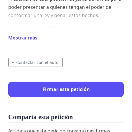
poder presentar a quienes tengan el poder de
conformar una ley y penar estos hechos.
No puede ser posible que cualquier persona se
sienta con poder a realizar hechos de crueldad....
Mostrar más
etc,quedando impunes
Contactar con el autor
Presentar penas:
Firmar esta petición
•Si es un delito cometido entre pareja, que un
sueldo se ha destinado a los refugios Por dos años.
Comparta esta petición
•Si es una persona sola que comete el delito medio
Ayuda a que esta petición consiga más firmas.