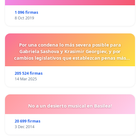
1 096 firmas
8 Oct 2019
Por una condena lo más severa posible para
Gabriela Sashova y Krasimir Georgiev, y por
cambios legislativos que establezcan penas más
duras para los crímenes cometidos contra los
animales.
205 524 firmas
14 Mar 2025
No a un desierto musical en Basilea!
20 699 firmas
3 Dec 2014