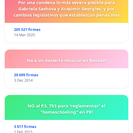
Por una condena lo más severa posible para
Gabriela Sashova y Krasimir Georgiev, y por
cambios legislativos que establezcan penas más
duras para los crímenes cometidos contra los
animales.
205 521 firmas
14 Mar 2025
No a un desierto musical en Basilea!
20 699 firmas
3 Dec 2014
NO al P.S. 793 para 'reglamentar' el
"homeschooling" en PR!
3 817 firmas
2 Feb 2015