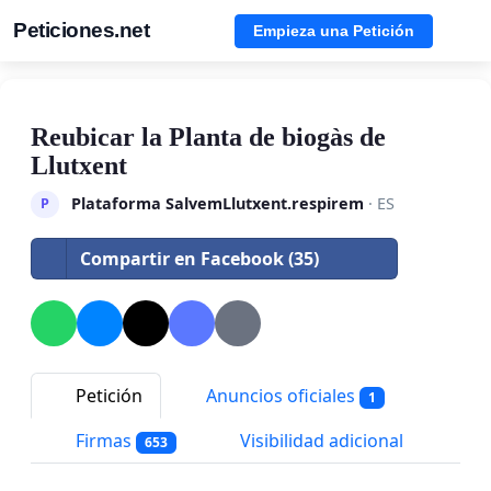
Peticiones.net
Empieza una Petición
Reubicar la Planta de biogàs de
Llutxent
Plataforma SalvemLlutxent.respirem
· ES
P
Compartir en Facebook (35)
Petición
Anuncios oficiales
1
Firmas
Visibilidad adicional
653