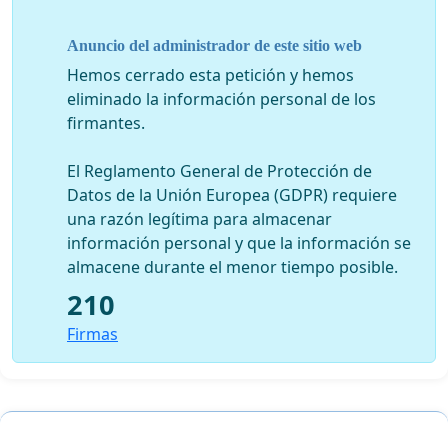
1. La consagración de un principio de no regresión en
derecho ambiental,
Anuncio del administrador de este sitio web
Hemos cerrado esta petición y hemos
2. El compromiso de los Estados de aplicar
eliminado la información personal de los
efectivamente la democracia ambiental, tal como es
firmantes.
definida por el principio 10 de la Declaración de Rio de
1992, a través de los derechos a la información, a la
El Reglamento General de Protección de
participación y al acceso a la justicia, sea ratificando los
Datos de la Unión Europea (GDPR) requiere
instrumentos convencionales existentes en este tema,
una razón legítima para almacenar
sea creando nuevas convenciones regionales o
información personal y que la información se
mundiales,
almacene durante el menor tiempo posible.
3. El compromiso de los Estados, según el caso, de
210
ratificar o adherirse a las convenciones de protección
Firmas
del ambiente mundiales y regionales, ya estén o no en
vigor,
4. El compromiso de los Estados de firmar en Rio la
Convención Mundial sobre el Mercurio en curso de