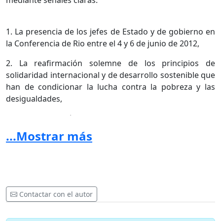
mediante señales claras:
1. La presencia de los jefes de Estado y de gobierno en
la Conferencia de Rio entre el 4 y 6 de junio de 2012,
2. La reafirmación solemne de los principios de
solidaridad internacional y de desarrollo sostenible que
han de condicionar la lucha contra la pobreza y las
desigualdades,
3. La proclamación de la interdependencia entre la paz
y la seguridad en el mundo, el respeto a los derechos
...Mostrar más
humanos y la protección del ambiente,
II.
Convocamos a los Estados a llenar inmediatamente
importantes lagunas del derecho internacional
Contactar con el autor
mediante: