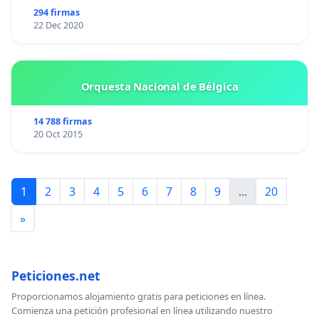
2011 (informes disponibles, acompañados de 25
294 firmas
22 Dec 2020
recomendaciones en:
www.cidce.org
)
Orquesta Nacional de Bélgica
14 788 firmas
20 Oct 2015
1
2
3
4
5
6
7
8
9
...
20
»
Peticiones.net
Proporcionamos alojamiento gratis para peticiones en línea.
Comienza una petición profesional en línea utilizando nuestro