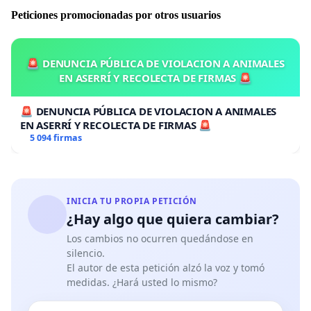
negociación bajo los auspicios del PNUMA.
Peticiones promocionadas por otros usuarios
III.
Convocamos a los Estados a comprometerse con
las negociaciones que deben conducir a una verdadera
🚨 DENUNCIA PÚBLICA DE VIOLACION A ANIMALES
gobernanza mundial sobre el ambiente:
EN ASERRÍ Y RECOLECTA DE FIRMAS 🚨
1. Por medio de la invitación enviada a la Asamblea
🚨 DENUNCIA PÚBLICA DE VIOLACION A ANIMALES
General y al Consejo de Seguridad de Naciones Unidas
EN ASERRÍ Y RECOLECTA DE FIRMAS 🚨
a fin de extender al ambiente las competencias del
5 094 firmas
Consejo Económico y Social de Naciones Unidas y de
asegurar en él una
representación adecuada de las ONGs ambientales,
INICIA TU PROPIA PETICIÓN
2. Mediante la creación de una Organización Mundial
¿Hay algo que quiera cambiar?
del Ambiente (OMA), institución especializada de las
Los cambios no ocurren quedándose en
Naciones
silencio.
Unidas que agrupe a todos los Estados con nuevas
El autor de esta petición alzó la voz y tomó
medidas. ¿Hará usted lo mismo?
misiones, dotada de medios importantes y capaz de
reforzar las acciones emprendidas por el Programa de