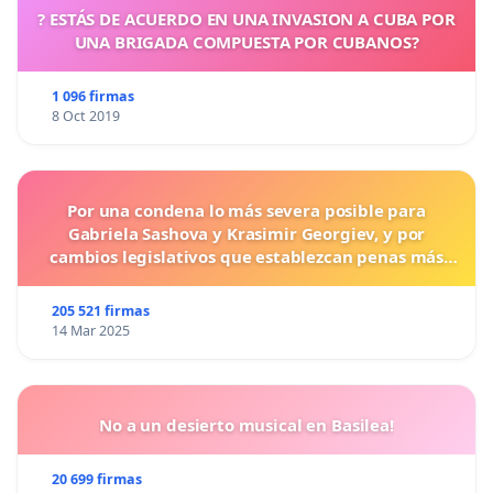
? ESTÁS DE ACUERDO EN UNA INVASION A CUBA POR
UNA BRIGADA COMPUESTA POR CUBANOS?
1 096 firmas
8 Oct 2019
Por una condena lo más severa posible para
Gabriela Sashova y Krasimir Georgiev, y por
cambios legislativos que establezcan penas más
duras para los crímenes cometidos contra los
animales.
205 521 firmas
14 Mar 2025
No a un desierto musical en Basilea!
20 699 firmas