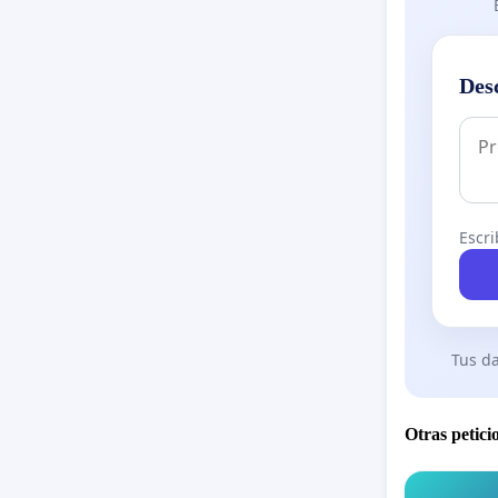
Inclusiv
en zanco
utilizan
Des
campos s
Siempre 
creemos 
y el teji
culturale
Escri
multicul
Como art
que nos 
Tus da
la vida c
,amor y 
¡Que los
Otras petici
un legad