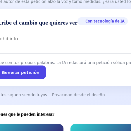
e hay unas tribus en África que hace miles de años que van
El autor de esta petición alzó la voz y tomó medidas. ¿Hará usted 
s, unas los utilizan para hacer danzas rituales, otras lo
 para poder desplazarse más rápido a través de los
Con tecnología de IA
cribe el cambio que quieres ver
in ser mordidos por las serpientes.
hemos existido y hemos sido parte de las sociedades no
que dejemos de ser un pilar fundamental de la sociedad
do cultural de los pueblos, villas, aldeas, centros cívicos y
s, en las ciudades para el desarrollo turístico, cultural y
be con tus propias palabras. La IA redactará una petición sólida par
tural de nuestra civilización moderna.
Generar petición
istas Españoles les pedimos por favor que nos permitan,
dejen seguir con nuestra lavor social de acercar el arte a
tos siguen siendo tuyos
Privacidad desde el diseño
otidiana de las personas dando color, luz, con alegría
fantasía.
 artistas y el arte son un bien para nuestra sociedad son
ones que le pueden interesar
o de nuestro tejido cultural!.