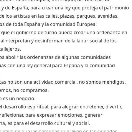
 y de España, para crear una ley que proteja el patrimonio
de los artistas en las calles, plazas, parques, avenidas,
s de toda España y la comunidad Europea.
 que el gobierno de turno pueda crear una ordenanza en
linterpretan y desinforman de la labor social de los
callejeros.
s abolir las ordenanzas de algunas comunidades
s con una ley general para España y la comunidad
.
stas no son una actividad comercial, no somos mendigos,
emos, no compramos.
no es un negocio.
l desarrollo espiritual, para alegrar, entretener, divertir,
, reflexionar, para expresar emociones, generar
a, es para el desarrollo cultural y social.
bjetivo de que las personas que viven en las ciudades,