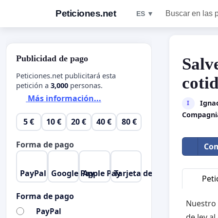
Peticiones.net
Buscar en las 
ES ▼
Publicidad de pago
Salv
Peticiones.net publicitará esta
coti
petición a
3,000
personas.
Más información...
Ignac
I
Compagnia
5 €
10 €
20 €
40 €
80 €
Forma de pago
Com
PayPal
Google Pay
Apple Pay
Tarjeta de crédito
Peti
Forma de pago
Nuestro 
PayPal
de ley a