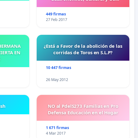
Entretenimiento Familiar
449 firmas
27 Feb 2017
 HERMANA
¿Está a Favor de la abolición de las
IERTA EN
corridas de Toros en S.L.P?
S
10 447 firmas
26 May 2012
ish
NO al PdelS273 Familias en Pro
Defensa Educación en el Hogar
1 671 firmas
4 Mar 2017