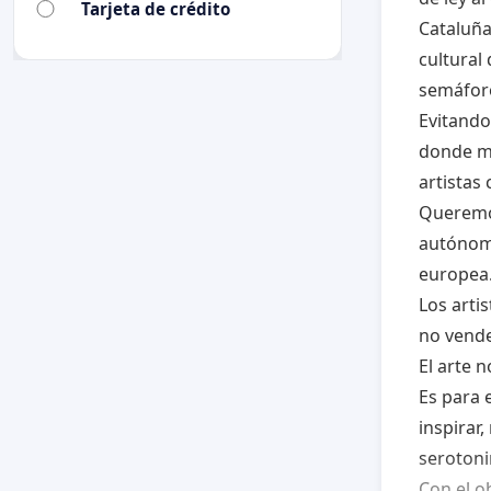
Tarjeta de crédito
Cataluña
cultural 
semáforo
Evitando
donde ma
artistas 
Queremo
autónoma
europea
Los arti
no vend
El arte 
Es para e
inspirar
serotonin
Con el o