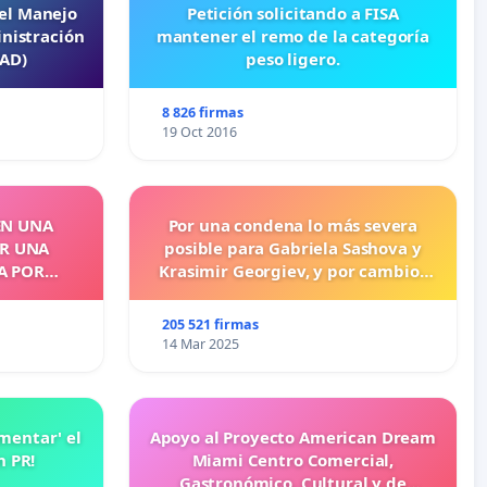
 el Manejo
Petición solicitando a FISA
nistración
mantener el remo de la categoría
EAD)
peso ligero.
8 826 firmas
19 Oct 2016
EN UNA
Por una condena lo más severa
OR UNA
posible para Gabriela Sashova y
A POR
Krasimir Georgiev, y por cambios
legislativos que establezcan penas
más duras para los crímenes
205 521 firmas
cometidos contra los animales.
14 Mar 2025
amentar' el
Apoyo al Proyecto American Dream
n PR!
Miami Centro Comercial,
Gastronómico, Cultural y de