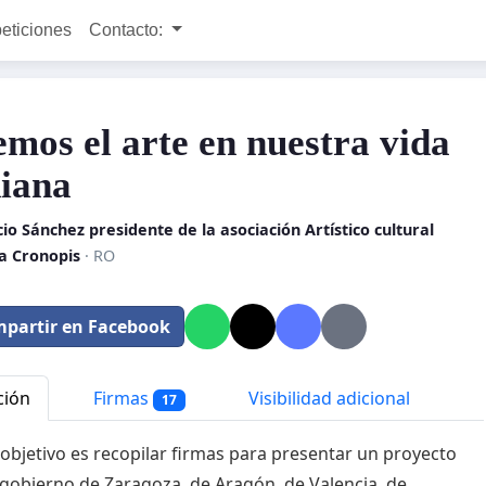
peticiones
Contacto:
emos el arte en nuestra vida
diana
io Sánchez presidente de la asociación Artístico cultural
 Cronopis
· RO
partir en Facebook
ción
Firmas
Visibilidad adicional
17
objetivo es recopilar firmas para presentar un proyecto
l gobierno de Zaragoza, de Aragón, de Valencia, de