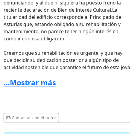
denunciando y al que ni siquiera ha puesto freno la
reciente declaración de Bien de Interés Cultural.La
titularidad del edificio corresponde al Principado de
Asturias que, estando obligado a su rehabilitación y
mantenimiento, no parece tener ningún interés en
cumplir con esa obligación.
Creemos que su rehabilitación es urgente, y que hay
que decidir su dedicación posterior a algún tipo de
actividad sostenible que garantice el futuro de esta joya
de la arqueología industrial asturiana.
...Mostrar más
Opinamos que la actual coyuntura, con sus graves
dificultades sanitarias, es propicia para plantearse su
utilización en cuestiones relacionadas con las
insuficiencias que, tanto en el sistema de Salud Pública
como en el de la Sanidad Publica, la actual pandemia ha
Contactar con el autor
puesto de manifiesto.