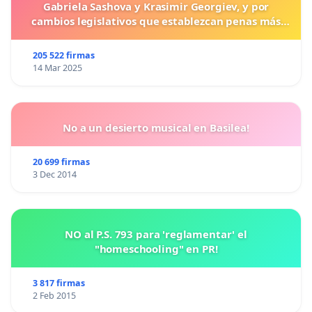
Gabriela Sashova y Krasimir Georgiev, y por
cambios legislativos que establezcan penas más
duras para los crímenes cometidos contra los
animales.
205 522 firmas
14 Mar 2025
No a un desierto musical en Basilea!
20 699 firmas
3 Dec 2014
NO al P.S. 793 para 'reglamentar' el
"homeschooling" en PR!
3 817 firmas
2 Feb 2015