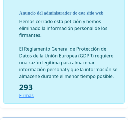
Las personas y entidades que suscribimos este
manifiesto entendemos que recoge el sentir
Anuncio del administrador de este sitio web
generalizado de la ciudadanía asturiana y espera de las
Hemos cerrado esta petición y hemos
autoridades del Principado que cumplan con la
eliminado la información personal de los
responsabilidad que les compete y garanticen la
firmantes.
conservación y buen uso de esta importante pieza del
patrimonio arqueológico asturiano.
El Reglamento General de Protección de
Datos de la Unión Europea (GDPR) requiere
No dejemos morir el sanatorio de Bustiello.
una razón legítima para almacenar
información personal y que la información se
almacene durante el menor tiempo posible.
293
Firmas