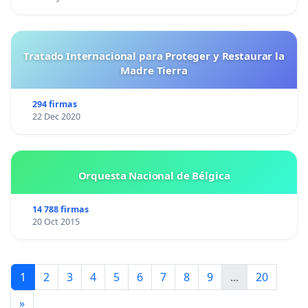
Tratado Internacional para Proteger y Restaurar la
Madre Tierra
294 firmas
22 Dec 2020
Orquesta Nacional de Bélgica
14 788 firmas
20 Oct 2015
1
2
3
4
5
6
7
8
9
...
20
»