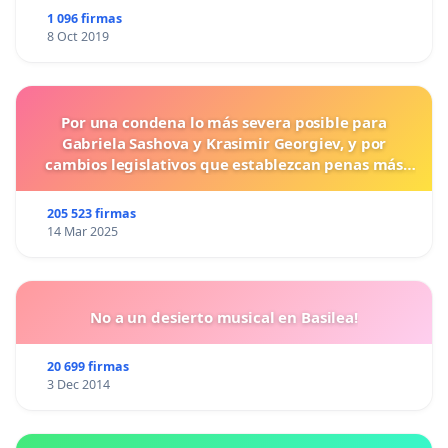
1 096 firmas
8 Oct 2019
Por una condena lo más severa posible para
Gabriela Sashova y Krasimir Georgiev, y por
cambios legislativos que establezcan penas más
duras para los crímenes cometidos contra los
animales.
205 523 firmas
14 Mar 2025
No a un desierto musical en Basilea!
20 699 firmas
3 Dec 2014