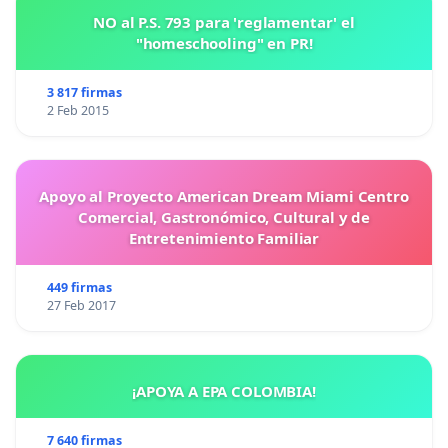
NO al P.S. 793 para 'reglamentar' el
"homeschooling" en PR!
3 817 firmas
2 Feb 2015
Apoyo al Proyecto American Dream Miami Centro
Comercial, Gastronómico, Cultural y de
Entretenimiento Familiar
449 firmas
27 Feb 2017
¡APOYA A EPA COLOMBIA!
7 640 firmas