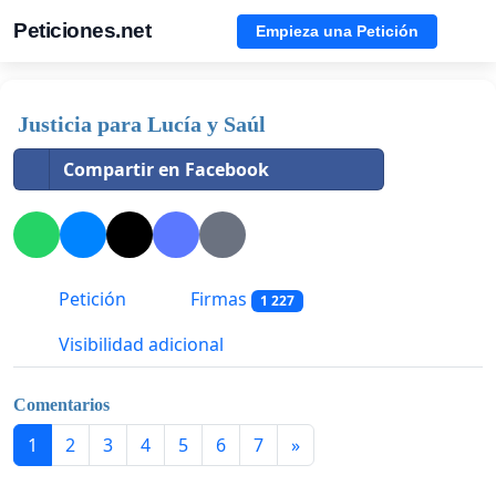
Peticiones.net
Empieza una Petición
Justicia para Lucía y Saúl
Compartir en Facebook
Petición
Firmas
1 227
Visibilidad adicional
Comentarios
1
2
3
4
5
6
7
»