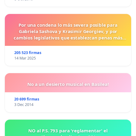
Por una condena lo más severa posible para
Gabriela Sashova y Krasimir Georgiev, y por
cambios legislativos que establezcan penas más
duras para los crímenes cometidos contra los
animales.
205 523 firmas
14 Mar 2025
No a un desierto musical en Basilea!
20 699 firmas
3 Dec 2014
NO al P.S. 793 para 'reglamentar' el