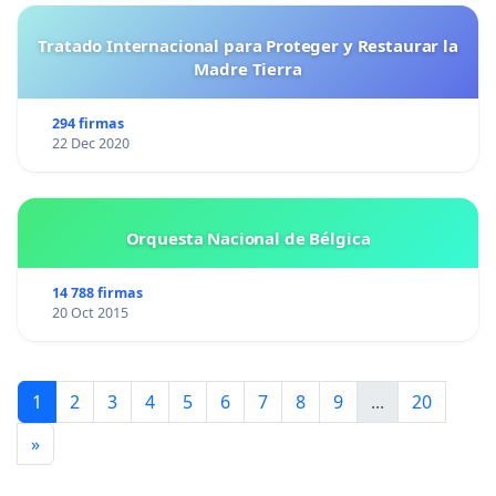
Tratado Internacional para Proteger y Restaurar la
Madre Tierra
294 firmas
22 Dec 2020
Orquesta Nacional de Bélgica
14 788 firmas
20 Oct 2015
1
2
3
4
5
6
7
8
9
...
20
»