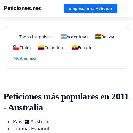
Peticiones.net
Empieza una Petición
Todos los países
Argentina
Bolivia
›
›
›
Chile
Colombia
Ecuador
›
›
›
Mostrar más
Peticiones más populares en 2011
- Australia
País:
Australia
Idioma: Español