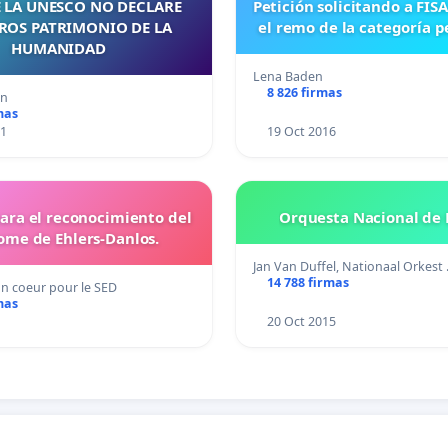
 LA UNESCO NO DECLARE
Petición solicitando a FISA mantener
ROS PATRIMONIO DE LA
el remo de la categoría pe
HUMANIDAD
Lena Baden
8 826 firmas
an
mas
11
19 Oct 2016
para el reconocimiento del
Orquesta Nacional de 
ome de Ehlers-Danlos.
Jan Van Duffel, Nationaal Orkest
14 788 firmas
un coeur pour le SED
mas
20 Oct 2015