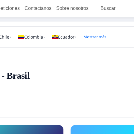
peticiones
Contactanos
Sobre nosotros
Buscar
Chile
Colombia
Ecuador
Mostrar más
›
›
›
- Brasil