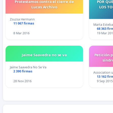
Protestamos contra el cierre de
POR QUE
Lucas Archivo
LOS TO
Zsuzsa Hermann
11 067 firmas
Marta Esteb
68 363 fir
8 Mar 2016
19 Mar 20
Jaime Saavedra no se va
Petición 
síndr
Jaime Saavedra No Se Va
2 390 firmas
Association 
13 162 fir
28 Nov 2016
9 Sep 2015