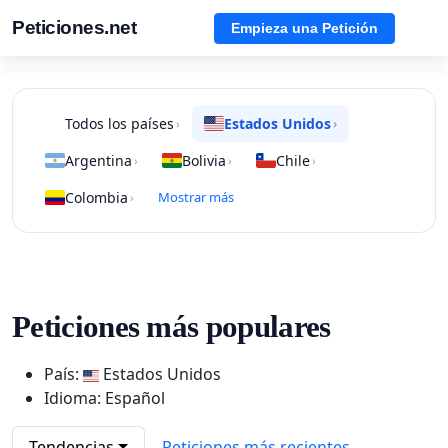
Peticiones.net
Empieza una Petición
Todos los países
Estados Unidos
›
›
Argentina
Bolivia
Chile
›
›
›
Colombia
Mostrar más
›
Peticiones más populares
País:
Estados Unidos
Idioma: Español
Tendencias
Peticiones más recientes