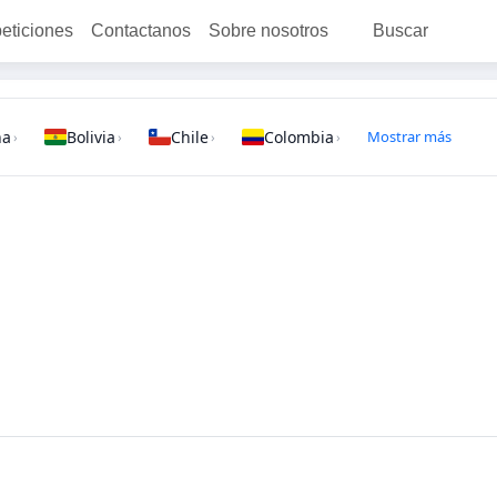
peticiones
Contactanos
Sobre nosotros
Buscar
na
Bolivia
Chile
Colombia
Mostrar más
›
›
›
›