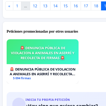
«
1
...
12
13
14
15
16
17
18
Peticiones promocionadas por otros usuarios
🚨 DENUNCIA PÚBLICA DE
VIOLACION A ANIMALES EN ASERRÍ Y
RECOLECTA DE FIRMAS 🚨
🚨 DENUNCIA PÚBLICA DE VIOLACION
A ANIMALES EN ASERRÍ Y RECOLECTA
DE FIRMAS 🚨
5 094 firmas
INICIA TU PROPIA PETICIÓN
¿Hay algo que quiera cambiar?