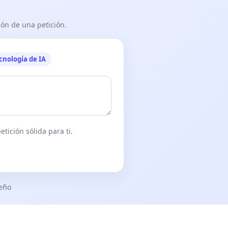
ón de una petición.
cnología de IA
tición sólida para ti.
seño