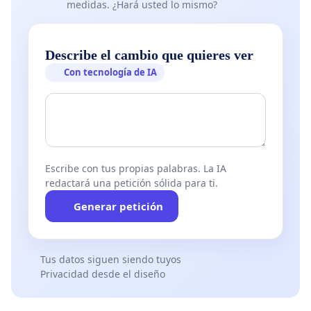
medidas. ¿Hará usted lo mismo?
28
de abril del 2021
Describe el cambio que quieres ver
Señor:
Con tecnología de IA
Dr. Oscar Ugarte Ubillú
s
Ministro de Salud
Presente
.-
Escribe con tus propias palabras. La IA
L
os abajo firmantes, ciudadanos o
representantes de
redactará una petición sólida para ti.
instituciones públicas y privadas de la Ciudad de Caraz,
Generar petición
nos dirigimos a usted en defensa de la vida y de la
dignidad humana
,
para exponer lo siguiente:
1.
Nuestra provincia de Huaylas se encuentra en
Tus datos siguen siendo tuyos
situación de riesgo extremo, dec
larado por las
Privacidad desde el diseño
autoridades del gobierno c
entral del cual es usted
parte, debido al elevado número de contagiados y