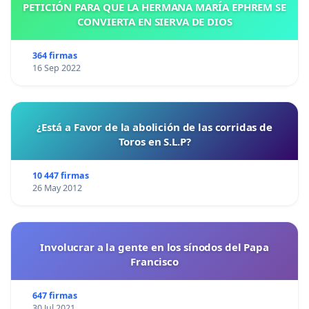
PETICIÓN PARA QUE LA HERMANA MARÍA EPHREM SE
Salud. La necesidad es evidente
.
CONVIERTA EN SIERVA DE DIOS
364 firmas
Asi
mismo, hacemos de su conocimiento que nuestro
16 Sep 2022
colectivo ciudadano CARAZ UNIDO está
presentando
una
denuncia penal contra
usted, señor ministro
, por
la
re
sponsabilidad funcional y legal
de
no cumplir
¿Está a Favor de la abolición de las corridas de
diligentemente con sus funciones para evitar que se
Toros en S.L.P?
produzcan más muertes entre nuestros ciudadanos de
Caraz
.
10 447 firmas
26 May 2012
Involucrar a la gente en los sínodos del Papa
Francisco
647 firmas
30 Jul 2021