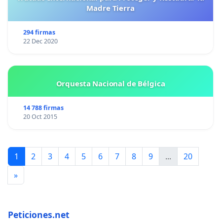
Madre Tierra
294 firmas
22 Dec 2020
Orquesta Nacional de Bélgica
14 788 firmas
20 Oct 2015
1
2
3
4
5
6
7
8
9
...
20
»
Peticiones.net