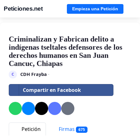
Peticiones.net
Empieza una Petición
Criminalizan y Fabrican delito a
indígenas tseltales defensores de los
derechos humanos en San Juan
Cancuc, Chiapas
CDH Frayba
·
C
Compartir en Facebook
Petición
Firmas
675