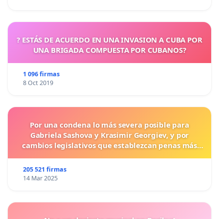
? ESTÁS DE ACUERDO EN UNA INVASION A CUBA POR
UNA BRIGADA COMPUESTA POR CUBANOS?
1 096 firmas
8 Oct 2019
Por una condena lo más severa posible para
Gabriela Sashova y Krasimir Georgiev, y por
cambios legislativos que establezcan penas más
duras para los crímenes cometidos contra los
animales.
205 521 firmas
14 Mar 2025