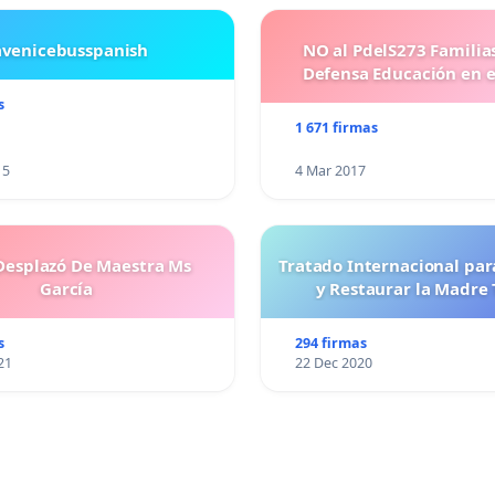
avenicebusspanish
NO al PdelS273 Familia
Defensa Educación en e
s
1 671 firmas
15
4 Mar 2017
).
esplazó De Maestra Ms
Tratado Internacional par
García
y Restaurar la Madre 
gentina).
s
294 firmas
Bs. As. Argentina).
21
22 Dec 2020