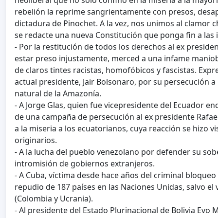
neoliberal que no sólo confinó en la miseria a la mayorí
rebelión la reprime sangrientamente con presos, desap
dictadura de Pinochet. A la vez, nos unimos al clamor 
se redacte una nueva Constitución que ponga fin a las i
- Por la restitución de todos los derechos al ex presiden
estar preso injustamente, merced a una infame maniobr
de claros tintes racistas, homofóbicos y fascistas. E
actual presidente, Jair Bolsonaro, por su persecución a
natural de la Amazonía.
- A Jorge Glas, quien fue vicepresidente del Ecuador 
de una campaña de persecución al ex presidente Rafael
a la miseria a los ecuatorianos, cuya reacción se hizo v
originarios.
- A la lucha del pueblo venezolano por defender su sobe
intromisión de gobiernos extranjeros.
- A Cuba, víctima desde hace años del criminal bloqueo
repudio de 187 países en las Naciones Unidas, salvo el 
(Colombia y Ucrania).
- Al presidente del Estado Plurinacional de Bolivia Evo