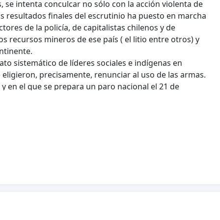
s, se intenta conculcar no sólo con la acción violenta de
os resultados finales del escrutinio ha puesto en marcha
res de la policía, de capitalistas chilenos y de
recursos mineros de ese país ( el litio entre otros) y
ntinente.
to sistemático de líderes sociales e indígenas en
eligieron, precisamente, renunciar al uso de las armas.
y en el que se prepara un paro nacional el 21 de
ue el pueblo chileno se ha volcado a las calles,
 justicia social.