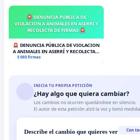
Tallulah Flores (Poeta. Colombia).
Roberto Arizmendi (Poeta. México).
🚨 DENUNCIA PÚBLICA DE
Ricardo Moyano (Músico. Argentina) Vicente Muleiro (Po
VIOLACION A ANIMALES EN ASERRÍ Y
Michel Sigler (Diseñador Multimedia. México).
RECOLECTA DE FIRMAS 🚨
Marta Cwielong (Poeta. Argentina).
Jennifer Ruiz (Artista plástica. México).
🚨 DENUNCIA PÚBLICA DE VIOLACION
Fernando León (Fotógrafo. México).
A ANIMALES EN ASERRÍ Y RECOLECTA
Marión Berguenfeld (Poeta. Argentina).
DE FIRMAS 🚨
5 093 firmas
Marcos Silber (Poeta. Argentina).
Martha Esther Scwartz (Escritora. Argentina)
Aníbal José Alfaro (Compositor. Argentina).
Gabriela Franco (Poeta. Argentina).
INICIA TU PROPIA PETICIÓN
Eduardo Mileo (Poeta. Argentina).
¿Hay algo que quiera cambiar?
Silvia Castro (Poeta. Argentina).
Los cambios no ocurren quedándose en silencio.
Yamil Dora (Poeta. Argentina).
El autor de esta petición alzó la voz y tomó medid
Claudio Lo Menzo (Poeta. Argentina).
Juano Villafañe (Poeta. Argentina).
Enrique Hernández D’Jesús (Poeta y fotógrafo. Venezue
Con te
Describe el cambio que quieres ver
César Bisso (Poeta. Argentina).