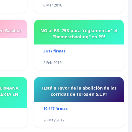
8 Mar 2016
n Basilea!
NO al P.S. 793 para 'reglamentar' el
"homeschooling" en PR!
3 817 firmas
2 Feb 2015
 HERMANA
¿Está a Favor de la abolición de las
IERTA EN
corridas de Toros en S.L.P?
10 447 firmas
26 May 2012