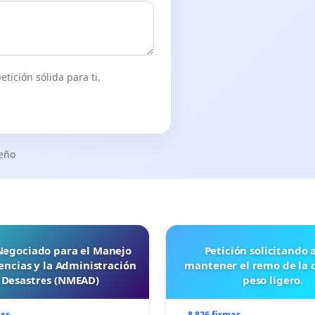
tición sólida para ti.
 de la Guerra de las Malvinas).
seño
ntina).
).
 Negociado para el Manejo
Petición solicitando a FISA
ncias y la Administración
mantener el remo de la 
 Desastres (NMEAD)
peso ligero.
mas
8 826 firmas