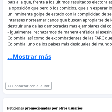
país a la que, frente a los últimos resultados electorale
la oposición que perdió los comicios, que sin esperar l
un inminente golpe de estado con la complicidad de secto
intereses norteamericanos que buscan apropiarse de los 
destruir una de las democracias mas ejemplares del co
- Igualmente, rechazamos de manera enfática el asesina
Colombia, así como de excombatientes de las FARC que 
Colombia, uno de los países más desiguales del mundo 
noviembre por exactamente las mismas razones por las q
...Mostrar más
merece entrar definitivamente en el camino de la paz con
9 de noviembre de 2019
¡¡¡POR LA PATRIA GRANDE!!!
FIRMAN:
Contactar con el autor
Leopoldo Castilla (Poeta. Argentina).
María Casiraghi (Poeta. Argentina).
Gabriel Jaime Franco (Poeta. Colombia).
Peticiones promocionadas por otros usuarios