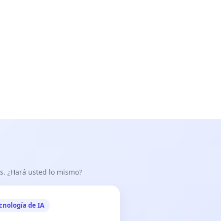
eta. Argentina) Carlos Aldazábal (Poeta. Argentina).
as. ¿Hará usted lo mismo?
la).
cnología de IA