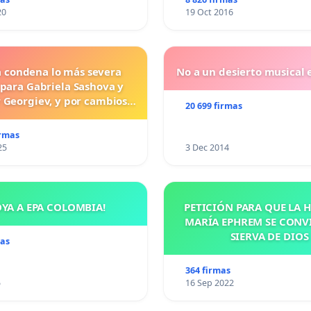
20
19 Oct 2016
a condena lo más severa
No a un desierto musical e
 para Gabriela Sashova y
 Georgiev, y por cambios
20 699 firmas
vos que establezcan penas
uras para los crímenes
irmas
os contra los animales.
25
3 Dec 2014
ora de Filosofía. Argentina).
OYA A EPA COLOMBIA!
PETICIÓN PARA QUE LA
MARÍA EPHREM SE CONV
SIERVA DE DIOS
mas
364 firmas
5
16 Sep 2022