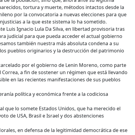
a de la población, sino que, ahora ante su legítima
arecidos, tortura y muerte, métodos intactos desde la
chileno por la convocatoria a nuevas elecciones para que
njusticias a la que este sistema lo ha sometido.
te Luis Ignacio Lula Da Silva, en libertad provisoria tras
a judicial para que pueda acceder el actual gobierno
xpresamos también nuestra más absoluta condena a su
 los pueblos originarios y la destrucción del patrimonio
encarcelado por el gobierno de Lenin Moreno, como parte
 Correa, a fin de sostener un régimen que está llevando
isible en las recientes manifestaciones de sus pueblos
ranía política y económica frente a la codiciosa
 al que lo somete Estados Unidos, que ha merecido el
voto de USA, Brasil e Israel y dos abstenciones
 Morales, en defensa de la legitimidad democrática de ese