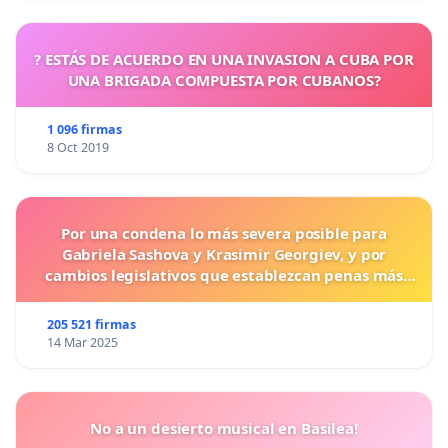
? ESTÁS DE ACUERDO EN UNA INVASION A CUBA POR
UNA BRIGADA COMPUESTA POR CUBANOS?
1 096 firmas
8 Oct 2019
Por una condena lo más severa posible para
Gabriela Sashova y Krasimir Georgiev, y por
cambios legislativos que establezcan penas más
duras para los crímenes cometidos contra los
animales.
205 521 firmas
14 Mar 2025
No a un desierto musical en Basilea!