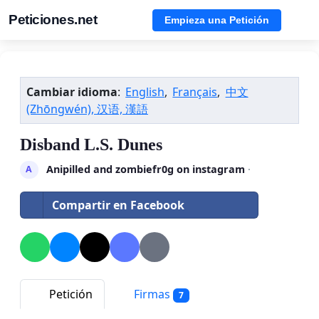
Peticiones.net
Empieza una Petición
Cambiar idioma
:
English
,
Français
,
中文
(Zhōngwén), 汉语, 漢語
Disband L.S. Dunes
Anipilled and zombiefr0g on instagram
·
A
Compartir en Facebook
Petición
Firmas
7