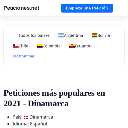
Peticiones.net
Empieza una Petición
Todos los países
Argentina
Bolivia
›
›
›
Chile
Colombia
Ecuador
›
›
›
Mostrar más
Peticiones más populares en
2021 - Dinamarca
País:
Dinamarca
Idioma: Español