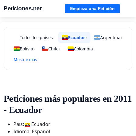
Peticiones.net
Empieza una Petición
Todos los países
Ecuador
Argentina
›
›
›
Bolivia
Chile
Colombia
›
›
›
Mostrar más
Peticiones más populares en 2011
- Ecuador
País:
Ecuador
Idioma: Español