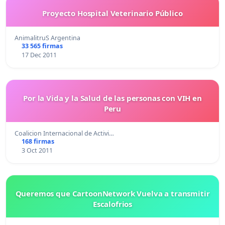
Proyecto Hospital Veterinario Público
AnimalitruS Argentina
33 565 firmas
17 Dec 2011
Por la Vida y la Salud de las personas con VIH en
Peru
Coalicion Internacional de Activi…
168 firmas
3 Oct 2011
Queremos que CartoonNetwork Vuelva a transmitir
Escalofrios