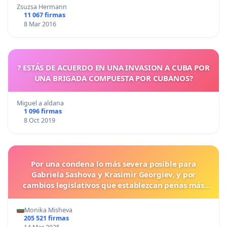
Zsuzsa Hermann
11 067 firmas
8 Mar 2016
? ESTÁS DE ACUERDO EN UNA INVASION A CUBA POR
UNA BRIGADA COMPUESTA POR CUBANOS?
Miguel a aldana
1 096 firmas
8 Oct 2019
Por una condena lo más severa posible para
Gabriela Sashova y Krasimir Georgiev, y por
cambios legislativos que establezcan penas más
duras para los crímenes cometidos contra los
animales.
Monika Misheva
205 521 firmas