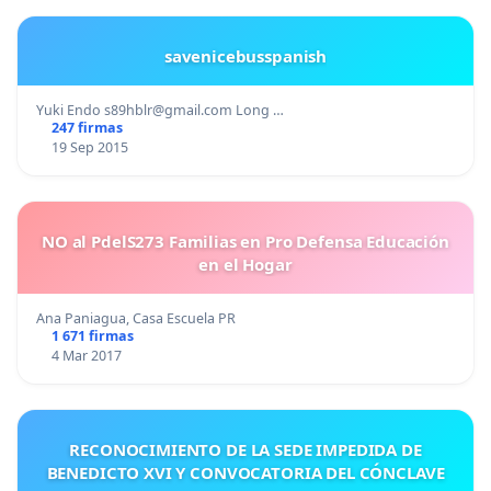
savenicebusspanish
Yuki Endo
s89hblr@gmail.com
Long …
247 firmas
19 Sep 2015
NO al PdelS273 Familias en Pro Defensa Educación
en el Hogar
Ana Paniagua, Casa Escuela PR
1 671 firmas
4 Mar 2017
RECONOCIMIENTO DE LA SEDE IMPEDIDA DE
BENEDICTO XVI Y CONVOCATORIA DEL CÓNCLAVE