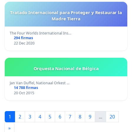
Tratado Internacional para Proteger y Restaurar la
Madre Tierra
The Four Worlds International Ins…
294 firmas
22 Dec 2020
Orquesta Nacional de Bélgica
Jan Van Duffel, Nationaal Orkest …
14 788 firmas
20 Oct 2015
1
2
3
4
5
6
7
8
9
...
20
»