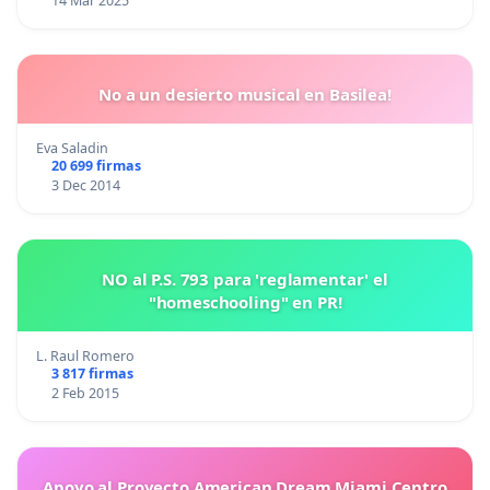
14 Mar 2025
No a un desierto musical en Basilea!
Eva Saladin
20 699 firmas
3 Dec 2014
NO al P.S. 793 para 'reglamentar' el
"homeschooling" en PR!
L. Raul Romero
3 817 firmas
2 Feb 2015
Apoyo al Proyecto American Dream Miami Centro