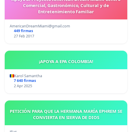
Comercial, Gastronómico, Cultural y de
Entretenimiento Familiar
AmericanDreamMiami@gmail.com
449 firmas
27 Feb 2017
¡APOYA A EPA COLOMBIA!
Karol Samantha
7 640 firmas
2 Apr 2025
PETICIÓN PARA QUE LA HERMANA MARÍA EPHREM SE
CONVIERTA EN SIERVA DE DIOS
JFiat