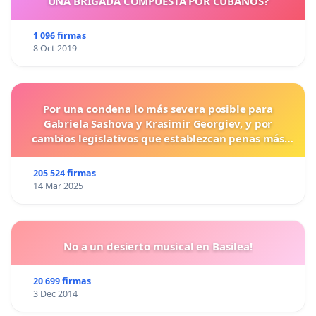
UNA BRIGADA COMPUESTA POR CUBANOS?
1 096 firmas
8 Oct 2019
Por una condena lo más severa posible para
Gabriela Sashova y Krasimir Georgiev, y por
cambios legislativos que establezcan penas más
duras para los crímenes cometidos contra los
animales.
205 524 firmas
14 Mar 2025
No a un desierto musical en Basilea!
20 699 firmas
3 Dec 2014