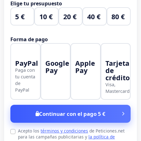
Elige tu presupuesto
5 €
10 €
20 €
40 €
80 €
Forma de pago
PayPal
Google
Apple
Tarjeta
Pay
Pay
de
Paga con
crédito
tu cuenta
de
Visa,
PayPal
Mastercard
Continuar con el pago 5 €
Acepto los
términos y condiciones
de Peticiones.net
para las campañas publicitarias y
la política de