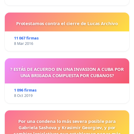
Protestamos contra el cierre de Lucas Archivo
11 067 firmas
8 Mar 2016
? ESTÁS DE ACUERDO EN UNA INVASION A CUBA POR
UNA BRIGADA COMPUESTA POR CUBANOS?
1 096 firmas
8 Oct 2019
Por una condena lo más severa posible para
Gabriela Sashova y Krasimir Georgiev, y por
cambios legislativos que establezcan penas más