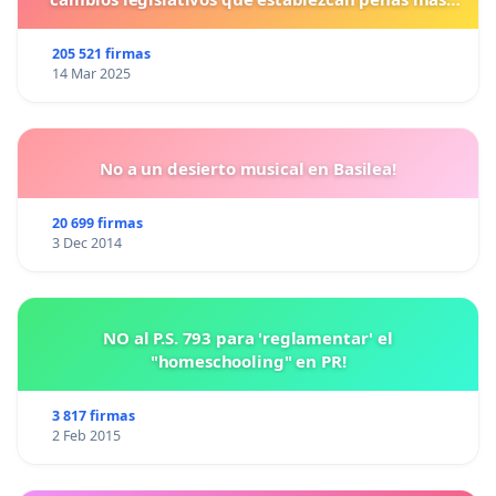
duras para los crímenes cometidos contra los
animales.
205 521 firmas
14 Mar 2025
No a un desierto musical en Basilea!
20 699 firmas
3 Dec 2014
NO al P.S. 793 para 'reglamentar' el
"homeschooling" en PR!
3 817 firmas
2 Feb 2015