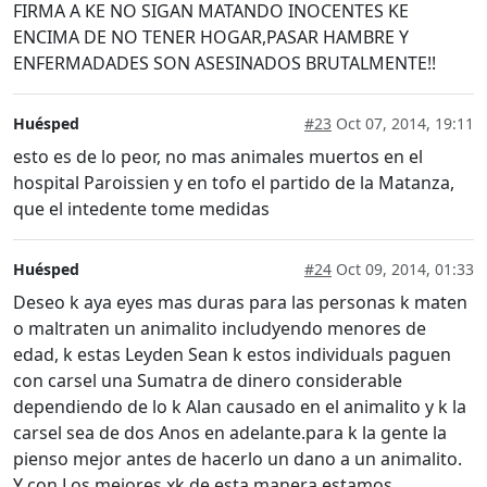
FIRMA A KE NO SIGAN MATANDO INOCENTES KE
ENCIMA DE NO TENER HOGAR,PASAR HAMBRE Y
ENFERMADADES SON ASESINADOS BRUTALMENTE!!
Huésped
#23
Oct 07, 2014, 19:11
esto es de lo peor, no mas animales muertos en el
hospital Paroissien y en tofo el partido de la Matanza,
que el intedente tome medidas
Huésped
#24
Oct 09, 2014, 01:33
Deseo k aya eyes mas duras para las personas k maten
o maltraten un animalito includyendo menores de
edad, k estas Leyden Sean k estos individuals paguen
con carsel una Sumatra de dinero considerable
dependiendo de lo k Alan causado en el animalito y k la
carsel sea de dos Anos en adelante.para k la gente la
pienso mejor antes de hacerlo un dano a un animalito.
Y con Los mejores xk de esta manera estamos