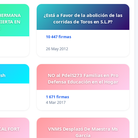
 HERMANA
¿Está a Favor de la abolición de las
IERTA EN
corridas de Toros en S.L.P?
S
10 447 firmas
26 May 2012
ish
NO al PdelS273 Familias en Pro
Defensa Educación en el Hogar
1 671 firmas
4 Mar 2017
CAL FORT
VNMS Desplazó De Maestra Ms
García