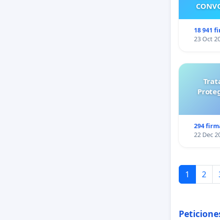
CONVO
18 941 f
23 Oct 2
Trat
Prote
294 firm
22 Dec 2
1
2
Peticione