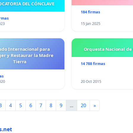
CATORIA DEL CÓNCLAVE
184 firmas
irmas
023
15 Jan 2025
ado Internacional para
Orquesta Nacional de 
ger y Restaurar la Madre
Tierra
14 788 firmas
as
020
20 Oct 2015
3
4
5
6
7
8
9
...
20
»
s.net