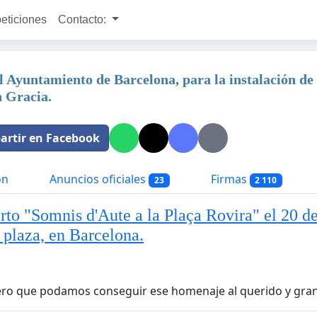
peticiones
Contacto:
al Ayuntamiento de Barcelona, para la instalación de
n Gracia.
rtir en Facebook
ón
Anuncios oficiales
Firmas
23
2 110
rto "Somnis d'Aute a la Plaça Rovira" el 20 d
 plaza, en Barcelona.
ero que podamos conseguir ese homenaje al querido y gran