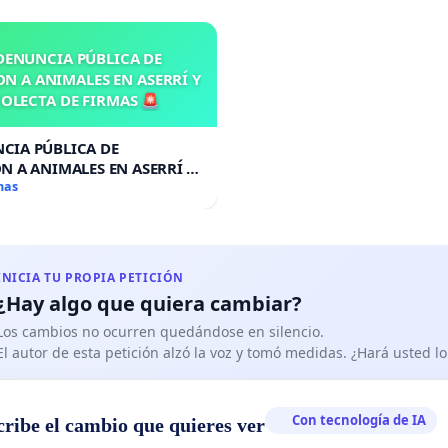
DENUNCIA PÚBLICA DE
N A ANIMALES EN ASERRÍ Y
OLECTA DE FIRMAS 🚨
CIA PÚBLICA DE
N A ANIMALES EN ASERRÍ Y
A DE FIRMAS 🚨
mas
INICIA TU PROPIA PETICIÓN
¿Hay algo que quiera cambiar?
Los cambios no ocurren quedándose en silencio.
El autor de esta petición alzó la voz y tomó medidas. ¿Hará usted 
Con tecnología de IA
cribe el cambio que quieres ver