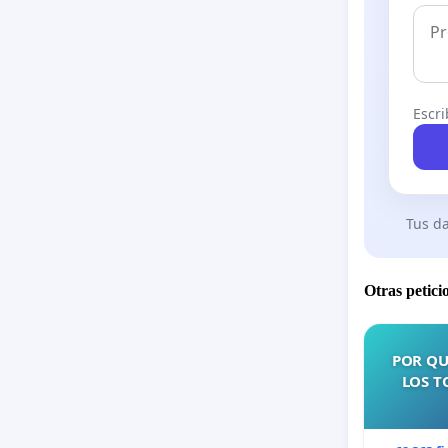
Escri
Tus da
Otras petici
POR QU
LOS T