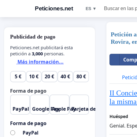
Peticiones.net
Buscar en las 
ES ▼
Petición 
Publicidad de pago
Rovira, e
Peticiones.net publicitará esta
petición a
3,000
personas.
Compa
Más información...
5 €
10 €
20 €
40 €
80 €
Petici
Forma de pago
II Concie
la misma
PayPal
Google Pay
Apple Pay
Tarjeta de crédito
Huésped
Forma de pago
Genial. Esp
PayPal