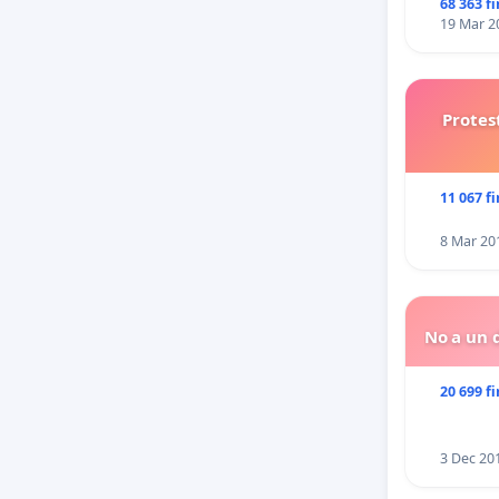
68 363 f
19 Mar 2
Protes
11 067 f
8 Mar 20
No a un d
20 699 f
3 Dec 20