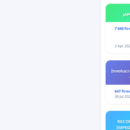
¡AP
7 640 fi
2 Apr 20
Involucr
647 firm
30 Jul 20
RECO
IMPED