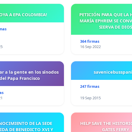
OYA A EPA COLOMBIA!
PETICIÓN PARA QUE LA
MARÍA EPHREM SE CONV
SIERVA DE DIO
rmas
364 firmas
25
16 Sep 2022
ar a la gente en los sínodos
savenicebusspan
del Papa Francisco
247 firmas
as
21
19 Sep 2015
NOCIMIENTO DE LA SEDE
HELP SAVE THE HISTORI
IDA DE BENEDICTO XVI Y
GATES FERRY