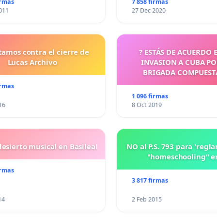
irmas
7 858 firmas
011
27 Dec 2020
tamos contra el cierre de
? ESTÁS DE ACUERDO 
Lucas Archivo
INVASION A CUBA P
BRIGADA COMPUEST
CUBANOS?
irmas
1 096 firmas
16
8 Oct 2019
esierto musical en Basilea!
NO al P.S. 793 para 'regl
"homeschooling" e
irmas
3 817 firmas
14
2 Feb 2015