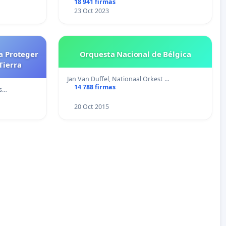
18 941 firmas
23 Oct 2023
a Proteger
Orquesta Nacional de Bélgica
Tierra
Jan Van Duffel, Nationaal Orkest …
14 788 firmas
ns…
20 Oct 2015