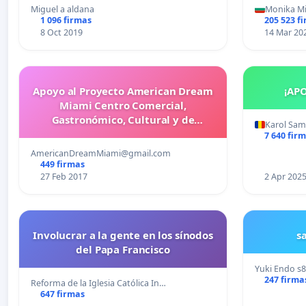
más d
Miguel a aldana
Monika M
cometid
1 096 firmas
205 523 f
8 Oct 2019
14 Mar 20
Apoyo al Proyecto American Dream
¡AP
Miami Centro Comercial,
Gastronómico, Cultural y de
Karol Sa
Entretenimiento Familiar
7 640 fir
AmericanDreamMiami@gmail.com
449 firmas
27 Feb 2017
2 Apr 202
Involucrar a la gente en los sínodos
s
del Papa Francisco
Yuki Endo
s
247 firma
Reforma de la Iglesia Católica In…
647 firmas