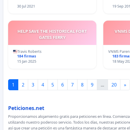
30 Jul 2021
19 Sep 20
HELP SAVE THE HISTORICAL FORT
VNMS D
GATES FERRY
Travis Roberts
VNMS Paren
184 firmas
183 firma
15 Jan 2025
18 May 20
1
2
3
4
5
6
7
8
9
...
20
»
Peticiones.net
Proporcionamos alojamiento gratis para peticiones en línea. Comienza 
utilizando nuestro poderoso servicio. Todos los días, nuestras petici
así que crear una petición es una fantástica manera de destacar ante e