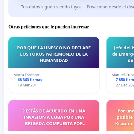
Tus datos siguen siendo tuyos
Privacidad desde el di
Otras peticiones que le pueden interesar
POR QUE LA UNESCO NO DECLARE
Jefe del
LOS TOROS PATRIMONIO DE LA
de Emerge
HUMANIDAD
de
Marta Esteban
Manuel Cub
68 363 firmas
7 858 fir
19 Mar 2011
27 Dec 20
? ESTÁS DE ACUERDO EN UNA
Por un
INVASION A CUBA POR UNA
posible
BRIGADA COMPUESTA POR
Krasimir
CUBANOS?
legislati