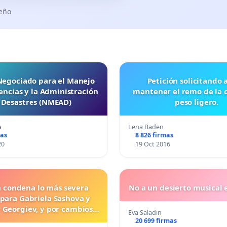
seño
 Negociado para el Manejo
Petición solicitando a FISA
ncias y la Administración
mantener el remo de la 
 Desastres (NMEAD)
peso ligero.
a
Lena Baden
mas
8 826 firmas
20
19 Oct 2016
a condena lo más severa
No a un desierto musical e
 para Gabriela Sashova y
 Georgiev, y por cambios
Eva Saladin
vos que establezcan penas
20 699 firmas