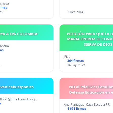
uras para los crímenes
isheva
os contra los animales.
irmas
25
3 Dec 2014
OYA A EPA COLOMBIA!
PETICIÓN PARA QUE LA
MARÍA EPHREM SE CONV
SIERVA DE DIOS
mantha
mas
JFiat
364 firmas
5
16 Sep 2022
avenicebusspanish
NO al PdelS273 Familia
Defensa Educación en e
89hblr@gmail.com
Long …
s
Ana Paniagua, Casa Escuela PR
1 671 firmas