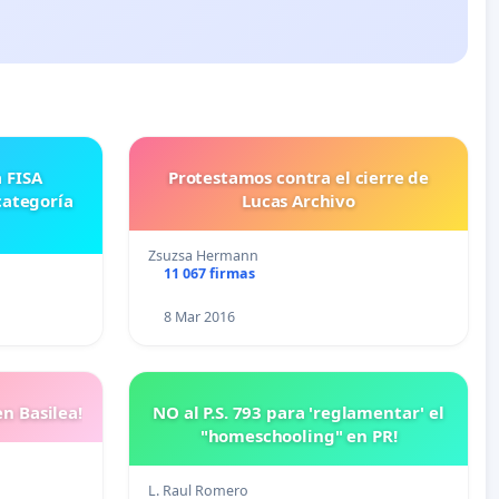
Protestamos contra el cierre de
categoría
Lucas Archivo
Zsuzsa Hermann
11 067 firmas
8 Mar 2016
n Basilea!
NO al P.S. 793 para 'reglamentar' el
"homeschooling" en PR!
L. Raul Romero