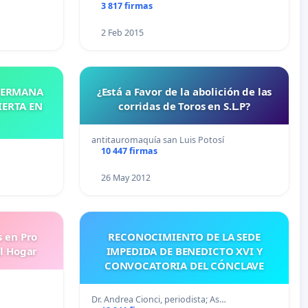
3 817 firmas
2 Feb 2015
 HERMANA
¿Está a Favor de la abolición de las
IERTA EN
corridas de Toros en S.L.P?
antitauromaquía san Luis Potosí
10 447 firmas
26 May 2012
s en Pro
RECONOCIMIENTO DE LA SEDE
l Hogar
IMPEDIDA DE BENEDICTO XVI Y
CONVOCATORIA DEL CÓNCLAVE
Dr. Andrea Cionci, periodista; As…