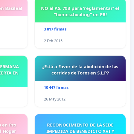
n Basilea!
NO al P.S. 793 para 'reglamentar' el
"homeschooling" en PR!
3 817 firmas
2 Feb 2015
 HERMANA
¿Está a Favor de la abolición de las
IERTA EN
corridas de Toros en S.L.P?
10 447 firmas
26 May 2012
s en Pro
RECONOCIMIENTO DE LA SEDE
l Hogar
IMPEDIDA DE BENEDICTO XVI Y