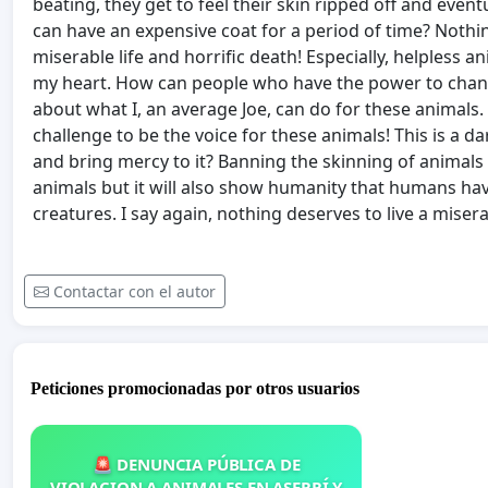
beating, they get to feel their skin ripped off and event
can have an expensive coat for a period of time? Nothin
miserable life and horrific death! Especially, helpless an
my heart. How can people who have the power to change
about what I, an average Joe, can do for these animals
challenge to be the voice for these animals! This is a d
and bring mercy to it? Banning the skinning of animals w
animals but it will also show humanity that humans have 
creatures. I say again, nothing deserves to live a miserab
Contactar con el autor
Peticiones promocionadas por otros usuarios
🚨 DENUNCIA PÚBLICA DE
VIOLACION A ANIMALES EN ASERRÍ Y