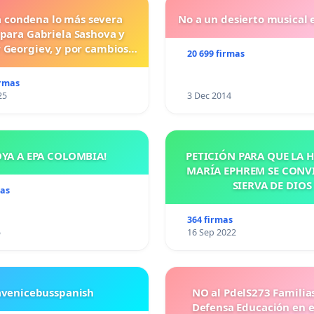
a condena lo más severa
No a un desierto musical e
 para Gabriela Sashova y
 Georgiev, y por cambios
20 699 firmas
vos que establezcan penas
uras para los crímenes
irmas
os contra los animales.
25
3 Dec 2014
OYA A EPA COLOMBIA!
PETICIÓN PARA QUE LA
MARÍA EPHREM SE CONV
SIERVA DE DIOS
mas
364 firmas
5
16 Sep 2022
avenicebusspanish
NO al PdelS273 Familia
Defensa Educación en e