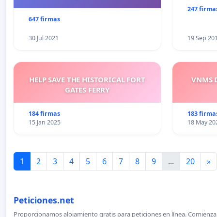
247 firma
647 firmas
30 Jul 2021
19 Sep 20
HELP SAVE THE HISTORICAL FORT
VNMS D
GATES FERRY
184 firmas
183 firma
15 Jan 2025
18 May 20
1
2
3
4
5
6
7
8
9
...
20
»
Peticiones.net
Proporcionamos alojamiento gratis para peticiones en línea. Comienza 