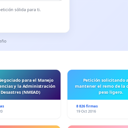
tición sólida para ti.
seño
 Negociado para el Manejo
Petición solicitando a FISA
ncias y la Administración
mantener el remo de la 
 Desastres (NMEAD)
peso ligero.
mas
8 826 firmas
20
19 Oct 2016