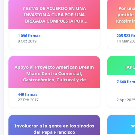
? ESTÁS DE ACUERDO EN UNA
Por un
INVASION A CUBA POR UNA
posible
BRIGADA COMPUESTA POR
Krasimir
CUBANOS?
legislati
más d
1 096 firmas
205 523 f
cometid
8 Oct 2019
14 Mar 20
Apoyo al Proyecto American Dream
¡AP
Miami Centro Comercial,
Gastronómico, Cultural y de
7 640 fir
Entretenimiento Familiar
449 firmas
27 Feb 2017
2 Apr 202
Involucrar a la gente en los sínodos
s
del Papa Francisco