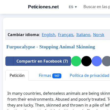
Peticiones.net
Buscar en las 
ES ▼
Cambiar idioma
:
English
,
Français
,
Italiano
,
Norsk
Furpucalypse - Stopping Animal Skinning
Compartir en Facebook (7)
Petición
Firmas
Política de privacidad
147
In many countries, defenseless animals are being skinne
from their environments. Abused and poorly treated. Tor
they are lucky. Then, skinned and thrown in a pile of lef