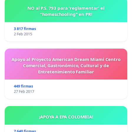
NO al P.S. 793 para 'reglamentar' el
"homeschooling" en PR!
3 817 firmas
2 Feb 2015
Apoyo al Proyecto American Dream Miami Centro
Comercial, Gastronómico, Cultural y de
Entretenimiento Familiar
449 firmas
27 Feb 2017
¡APOYA A EPA COLOMBIA!
7 640 firmas