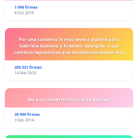
1 096 firmas
8 Oct 2019
Por una condena lo más severa posible para
Gabriela Sashova y Krasimir Georgiev, y por
cambios legislativos que establezcan penas más
duras para los crímenes cometidos contra los
animales.
205 521 firmas
14 Mar 2025
No a un desierto musical en Basilea!
20 699 firmas
3 Dec 2014