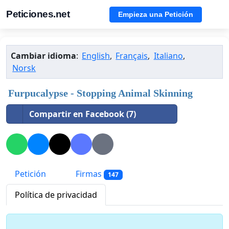
Peticiones.net
Empieza una Petición
Cambiar idioma
:
English
,
Français
,
Italiano
,
Norsk
Furpucalypse - Stopping Animal Skinning
Compartir en Facebook (7)
Petición
Firmas
147
Política de privacidad