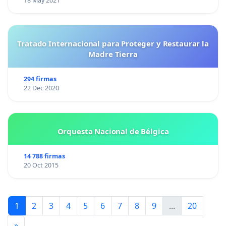
18 May 2021
Tratado Internacional para Proteger y Restaurar la
Madre Tierra
294 firmas
22 Dec 2020
Orquesta Nacional de Bélgica
14 788 firmas
20 Oct 2015
1
2
3
4
5
6
7
8
9
...
20
»