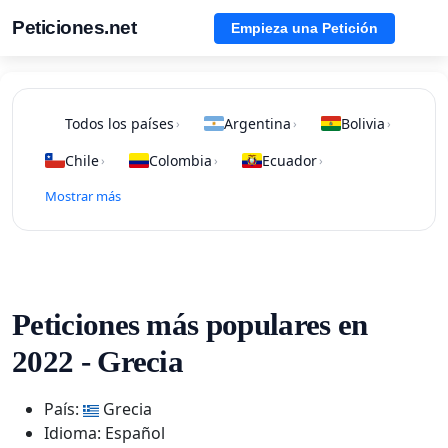
Peticiones.net
Empieza una Petición
Todos los países
Argentina
Bolivia
›
›
›
Chile
Colombia
Ecuador
›
›
›
Mostrar más
Peticiones más populares en
2022 - Grecia
País:
Grecia
Idioma: Español