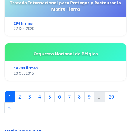
Tratado Internacional para Proteger y Restaurar la
Madre Tierra
294 firmas
22 Dec 2020
Orquesta Nacional de Bélgica
14 788 firmas
20 Oct 2015
1
2
3
4
5
6
7
8
9
...
20
»