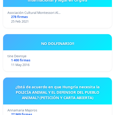
Asociación Cultural Montessori Al…
278 firmas
25 Feb 2021
NO DOLFINARIO!!
tine Devroye
1 400 firmas
11 May 2016
¿Está de acuerdo en que Hungría necesita la
POLICÍA ANIMAL Y EL DEFENSOR DEL PUEBLO
ANIMAL? (PETICIÓN Y CARTA ABIERTA)
Annamaria Majoros
27 969 firmas