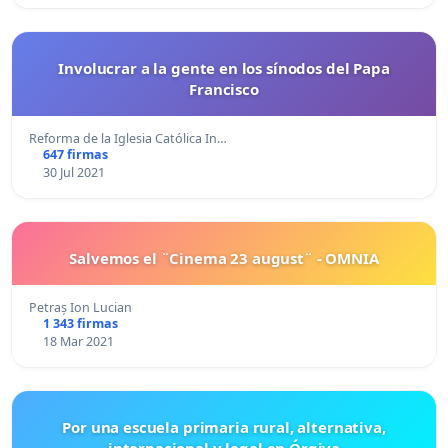
Involucrar a la gente en los sínodos del Papa
Francisco
Reforma de la Iglesia Católica In…
647 firmas
30 Jul 2021
Salvemos el ¨Cinema 23 august¨ - OMNIA
Petraș Ion Lucian
1 343 firmas
18 Mar 2021
Por una escuela primaria rural, alternativa,
internacional y legal en Órgiva