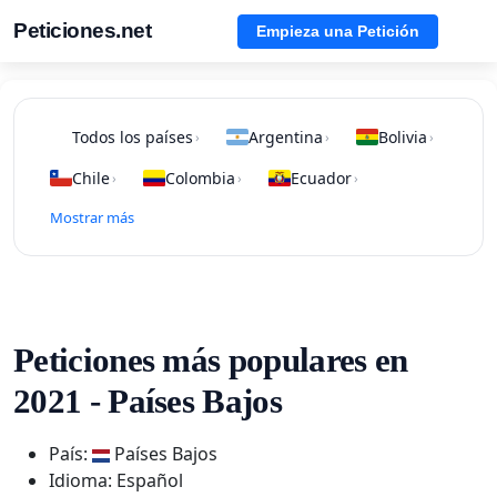
Peticiones.net
Empieza una Petición
Todos los países
Argentina
Bolivia
›
›
›
Chile
Colombia
Ecuador
›
›
›
Mostrar más
Peticiones más populares en
2021 - Países Bajos
País:
Países Bajos
Idioma: Español