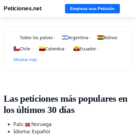
Peticiones.net
Empieza una Petición
Todos los países
Argentina
Bolivia
›
›
›
Chile
Colombia
Ecuador
›
›
›
Mostrar más
Las peticiones más populares en
los últimos 30 días
País:
Noruega
Idioma: Español